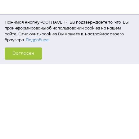
Нажимая кнопку «СОГЛАСЕН», Вы подтверждаете то, что Вы
проинформированы об использовании cookies на нашем
сайте. Отключить cookies Вы можете в настройках своего
браузера.
Подробнее
Для того, чтобы мы могли качественно предоставить Вам
Согласен
услуги, мы используем cookies, которые сохраняются
на Вашем компьютере (Сведения о местоположении; ip-адрес;
тип, язык, версия ОС и браузера; тип устройства и разрешение
его экрана; источник, откуда пришел на сайт пользователь;
какие страницы открывает и на какие кнопки нажимает
пользователь; эта же информация используется для
обработки статистических данных использования сайта
посредством интернет-сервиса Яндекс.Метрика)
Томский государственный университет систем
управления и радиоэлектроники
634050, г. Томск, пр. Ленина, 40
(3822) 51-05-30