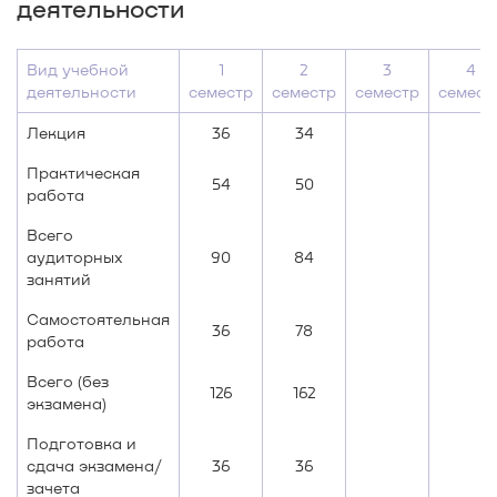
деятельности
Вид учебной
1
2
3
4
деятельности
семестр
семестр
семестр
семест
Лекция
36
34
Практическая
54
50
работа
Всего
аудиторных
90
84
занятий
Самостоятельная
36
78
работа
Всего (без
126
162
экзамена)
Подготовка и
сдача экзамена/
36
36
зачета