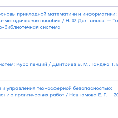
 основы прикладной математики и информатики:
методическое пособие / Н. Ф. Долганова. — Томск
но-библиотечная система
ем: Курс лекций / Дмитриев В. М., Ганджа Т. В
 и управления техносферной безопасностью:
нию практических работ / Незнамова Е. Г. — 201