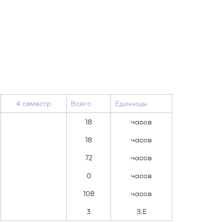
4 семестр
Всего
Единицы
18
часов
18
часов
72
часов
0
часов
108
часов
3
З.Е