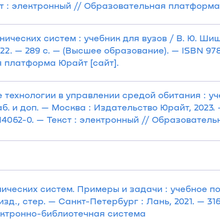
ст : электронный // Образовательная платформа
ческих систем : учебник для вузов / В. Ю. Шишм
2. — 289 с. — (Высшее образование). — ISBN 978
 платформа Юрайт [сайт].
 технологии в управлении средой обитания : уч
аб. и доп. — Москва : Издательство Юрайт, 2023.
14062-0. — Текст : электронный // Образовател
ических систем. Примеры и задачи : учебное пос
зд., стер. — Санкт-Петербург : Лань, 2021. — 316
лектронно-библиотечная система