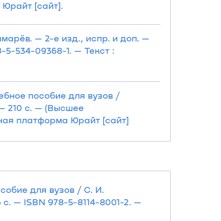
 Юрайт [сайт].
арёв. — 2-е изд., испр. и доп. —
-5-534-09368-1. — Текст :
ебное пособие для вузов /
 — 210 с. — (Высшее
ьная платформа Юрайт [сайт]
обие для вузов / С. И.
 с. — ISBN 978-5-8114-8001-2. —