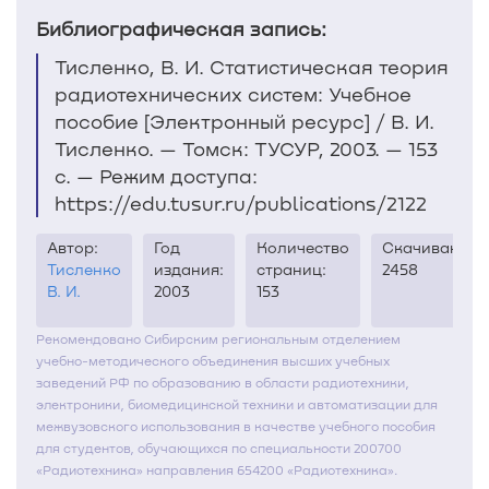
Библиографическая запись:
Тисленко, В. И. Статистическая теория
радиотехнических систем: Учебное
пособие [Электронный ресурс] / В. И.
Тисленко. — Томск: ТУСУР, 2003. — 153
с. — Режим доступа:
https://edu.tusur.ru/publications/2122
Автор:
Год
Количество
Скачиваний:
Тисленко
издания:
страниц:
2458
В. И.
2003
153
Рекомендовано Сибирским региональным отделением
учебно-методического объединения высших учебных
заведений РФ по образованию в области радиотехники,
электроники, биомедицинской техники и автоматизации для
межвузовского использования в качестве учебного пособия
для студентов, обучающихся по специальности 200700
«Радиотехника» направления 654200 «Радиотехника».