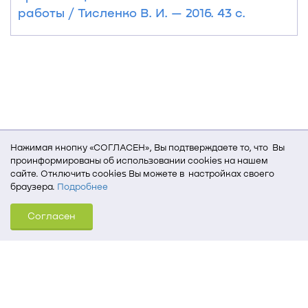
работы / Тисленко В. И. — 2016. 43 с.
Нажимая кнопку «СОГЛАСЕН», Вы подтверждаете то, что Вы
проинформированы об использовании cookies на нашем
сайте. Отключить cookies Вы можете в настройках своего
браузера.
Подробнее
Для того, чтобы мы могли качественно предоставить Вам
Согласен
услуги, мы используем cookies, которые сохраняются
на Вашем компьютере (Сведения о местоположении; ip-адрес;
тип, язык, версия ОС и браузера; тип устройства и разрешение
его экрана; источник, откуда пришел на сайт пользователь;
какие страницы открывает и на какие кнопки нажимает
пользователь; эта же информация используется для
обработки статистических данных использования сайта
посредством интернет-сервиса Яндекс.Метрика)