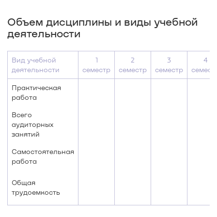
Объем дисциплины и виды учебной
деятельности
Вид учебной
1
2
3
4
деятельности
семестр
семестр
семестр
семест
Практическая
работа
Всего
аудиторных
занятий
Самостоятельная
работа
Общая
трудоемкость