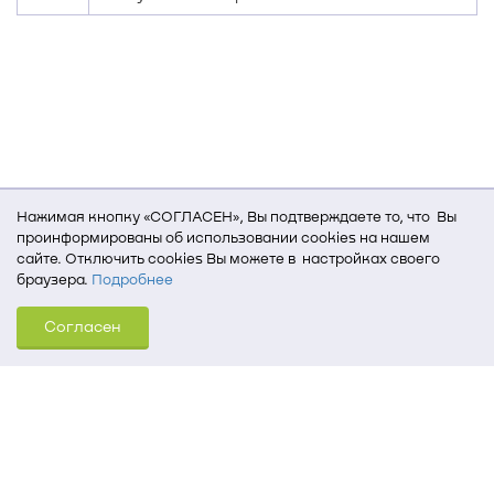
Нажимая кнопку «СОГЛАСЕН», Вы подтверждаете то, что Вы
проинформированы об использовании cookies на нашем
сайте. Отключить cookies Вы можете в настройках своего
браузера.
Подробнее
Для того, чтобы мы могли качественно предоставить Вам
Согласен
услуги, мы используем cookies, которые сохраняются
на Вашем компьютере (Сведения о местоположении; ip-адрес;
тип, язык, версия ОС и браузера; тип устройства и разрешение
его экрана; источник, откуда пришел на сайт пользователь;
какие страницы открывает и на какие кнопки нажимает
пользователь; эта же информация используется для
обработки статистических данных использования сайта
посредством интернет-сервиса Яндекс.Метрика)