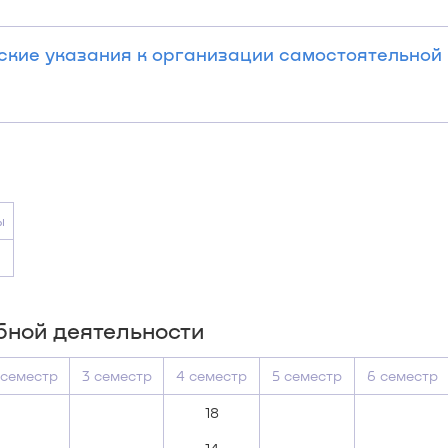
ские указания к организации самостоятельной 
ы
бной деятельности
 семестр
3 семестр
4 семестр
5 семестр
6 семестр
18