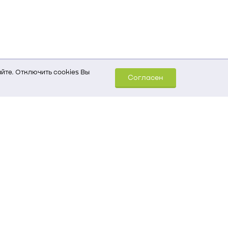
йте. Отключить cookies Вы
Согласен
шем компьютере (Сведения
уда пришел на сайт
 для обработки статистических