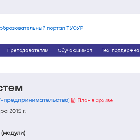
образовательный портал ТУСУР
Преподавателям
Обучающимся
Тех. поддержка
стем
-предпринимательство
)
План в архиве
а 2015 г.
 (модули)