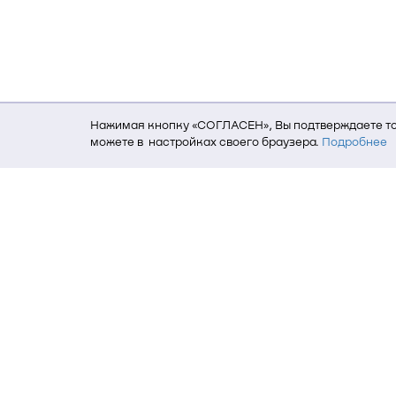
Нажимая кнопку «СОГЛАСЕН», Вы подтверждаете то,
можете в настройках своего браузера.
Подробнее
Для того, чтобы мы могли качественно предоставит
о местоположении; ip-адрес; тип, язык, версия ОС 
пользователь; какие страницы открывает и на каки
данных использования сайта посредством интерне
Томский государственный университет си
634050, г. Томск, пр. Ленина, 40