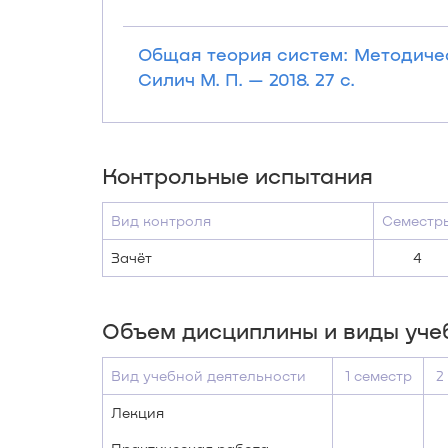
Общая теория систем: Методиче
Силич М. П. — 2018. 27 с.
Контрольные испытания
Вид контроля
Семестр
Зачёт
4
Объем дисциплины и виды уче
Вид учебной деятельности
1 семестр
2
Лекция