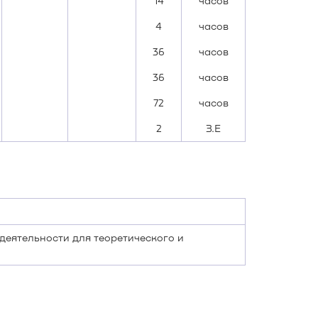
14
часов
4
часов
36
часов
36
часов
72
часов
2
З.Е
еятельности для теоретического и