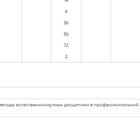
14
4
36
36
72
2
методы естественнонаучных дисциплин в профессиональной д