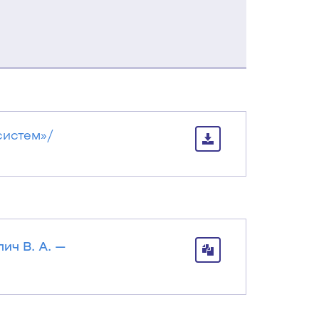
систем»/
ич В. А. —