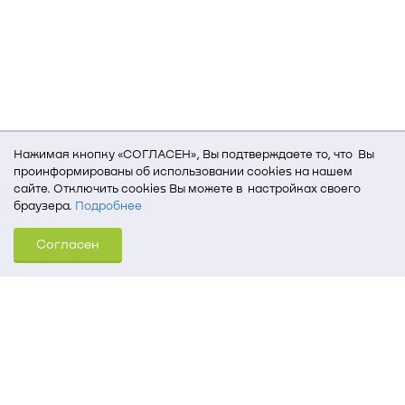
Нажимая кнопку «СОГЛАСЕН», Вы подтверждаете то, что Вы
проинформированы об использовании cookies на нашем
сайте. Отключить cookies Вы можете в настройках своего
браузера.
Подробнее
Для того, чтобы мы могли качественно предоставить Вам
Согласен
услуги, мы используем cookies, которые сохраняются
на Вашем компьютере (Сведения о местоположении; ip-адрес;
тип, язык, версия ОС и браузера; тип устройства и разрешение
его экрана; источник, откуда пришел на сайт пользователь;
какие страницы открывает и на какие кнопки нажимает
пользователь; эта же информация используется для
обработки статистических данных использования сайта
посредством интернет-сервиса Яндекс.Метрика)