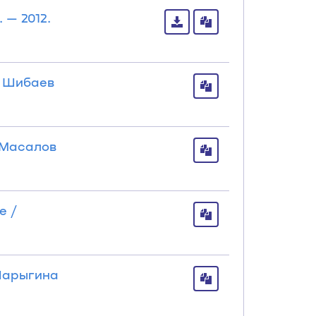
 — 2012.
/ Шибаев
 Масалов
е /
Шарыгина