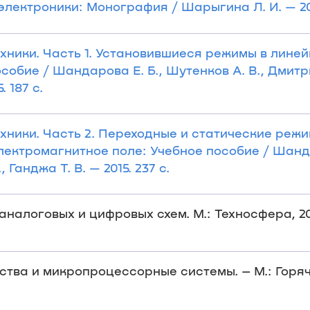
лектроники: Монография / Шарыгина Л. И. — 201
хники. Часть 1. Установившиеся режимы в лине
обие / Шандарова Е. Б., Шутенков А. В., Дмитри
. 187 с.
хники. Часть 2. Переходные и статические режи
лектромагнитное поле: Учебное пособие / Шанд
 Ганджа Т. В. — 2015. 237 с.
налоговых и цифровых схем. М.: Техносфера, 200
ства и микропроцессорные системы. – М.: Горяч