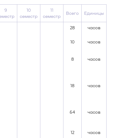
9
10
11
Всего
Единицы
еместр
семестр
семестр
28
часов
10
часов
8
часов
18
часов
64
часов
12
часов