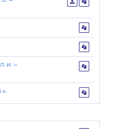
Л. И. —
 с.