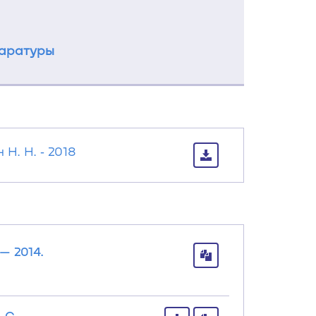
паратуры
. Н. ‐ 2018
— 2014.
 С. —