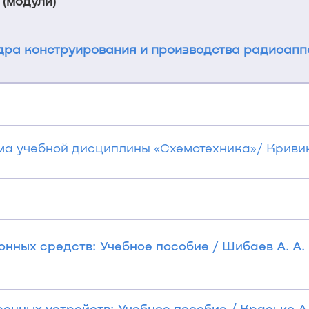
 (модули)
ра конструирования и производства радиоап
а учебной дисциплины «Схемотехника»/ Кривин Н
нных средств: Учебное пособие / Шибаев А. А. 
онных устройств: Учебное пособие / Красько А.