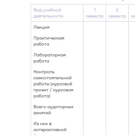
Вид учебной
1
2
деятельности
семестр
семестр
с
Лекция
Практическая
работа
Лабораторная
работа
Контроль
самостоятельной
работы (курсовой
проект / курсовая
работа)
Всего аудиторных
занятий
Из них в
интерактивной