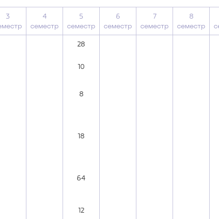
3
4
5
6
7
8
еместр
семестр
семестр
семестр
семестр
семестр
с
28
10
8
18
64
12