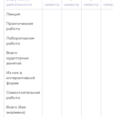
деятельности
семестр
семестр
семестр
семест
Лекция
Практическая
работа
Лабораторная
работа
Всего
аудиторных
занятий
Из них в
интерактивной
форме
Самостоятельная
работа
Всего (без
экзамена)