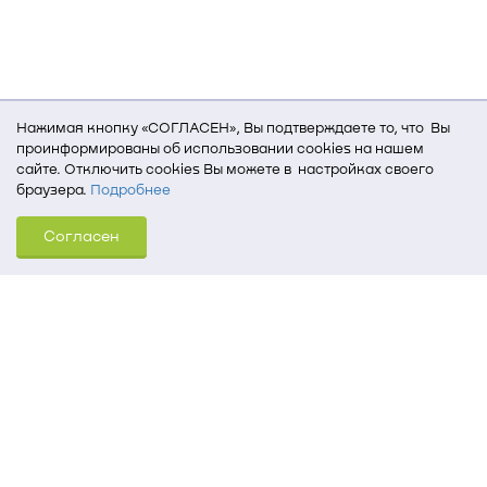
Нажимая кнопку «СОГЛАСЕН», Вы подтверждаете то, что Вы
проинформированы об использовании cookies на нашем
сайте. Отключить cookies Вы можете в настройках своего
браузера.
Подробнее
Для того, чтобы мы могли качественно предоставить Вам
Согласен
услуги, мы используем cookies, которые сохраняются
на Вашем компьютере (Сведения о местоположении; ip-адрес;
тип, язык, версия ОС и браузера; тип устройства и разрешение
его экрана; источник, откуда пришел на сайт пользователь;
какие страницы открывает и на какие кнопки нажимает
пользователь; эта же информация используется для
обработки статистических данных использования сайта
посредством интернет-сервиса Яндекс.Метрика)
Томский государственный университет систем
управления и радиоэлектроники