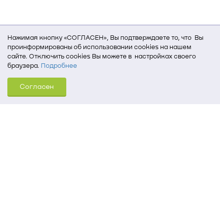
Нажимая кнопку «СОГЛАСЕН», Вы подтверждаете то, что Вы
проинформированы об использовании cookies на нашем
сайте. Отключить cookies Вы можете в настройках своего
браузера.
Подробнее
Для того, чтобы мы могли качественно предоставить Вам
Согласен
услуги, мы используем cookies, которые сохраняются
на Вашем компьютере (Сведения о местоположении; ip-адрес;
тип, язык, версия ОС и браузера; тип устройства и разрешение
его экрана; источник, откуда пришел на сайт пользователь;
какие страницы открывает и на какие кнопки нажимает
пользователь; эта же информация используется для
обработки статистических данных использования сайта
посредством интернет-сервиса Яндекс.Метрика)
Томский государственный университет систем
управления и радиоэлектроники
634050, г. Томск, пр. Ленина, 40
(3822) 51-05-30