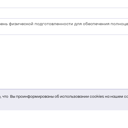
ень физической подготовленности для обеспечения полноц
 что Вы проинформированы об использовании cookies на нашем са
ь Вам услуги, мы используем cookies, которые сохраняются на Ва
и браузера; тип устройства и разрешение его экрана; источник, отк
е кнопки нажимает пользователь; эта же информация используется
т-сервиса Яндекс.Метрика)