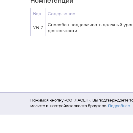
Компетенции
Код
Содержание
Способен поддерживать должный уров
УК-7
деятельности
Нажимая кнопку «СОГЛАСЕН», Вы подтверждаете то,
можете в настройках своего браузера.
Подробнее
Для того, чтобы мы могли качественно предоставит
о местоположении; ip-адрес; тип, язык, версия ОС 
пользователь; какие страницы открывает и на каки
данных использования сайта посредством интерне