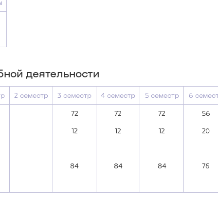
ы
бной деятельности
тр
2 семестр
3 семестр
4 семестр
5 семестр
6 семес
72
72
72
56
12
12
12
20
84
84
84
76