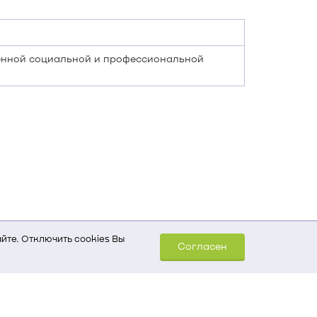
енной социальной и профессиональной
йте. Отключить cookies Вы
Согласен
шем компьютере (Сведения
уда пришел на сайт
 для обработки статистических