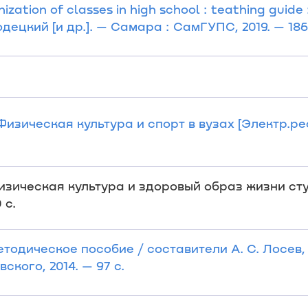
nization of classes in high school : teathing guide
одецкий [и др.]. — Самара : СамГУПС, 2019. — 186
зическая культура и спорт в вузах [Электр.ресу
изическая культура и здоровый образ жизни сту
 с.
тодическое пособие / составители А. С. Лосев,
ского, 2014. — 97 с.