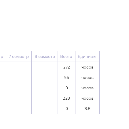
тр
7 семестр
8 семестр
Всего
Единицы
272
часов
56
часов
0
часов
328
часов
0
З.Е