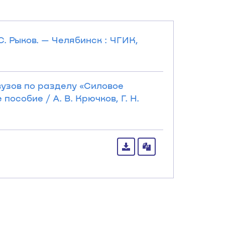
С. Рыков. — Челябинск : ЧГИК,
вузов по разделу «Силовое
особие / А. В. Крючков, Г. Н.