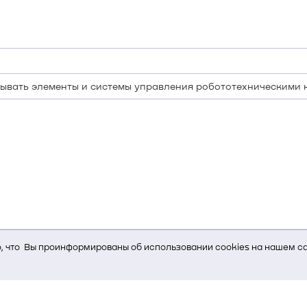
тывать элементы и системы управления робототехническими
 что Вы проинформированы об использовании cookies на нашем са
ь Вам услуги, мы используем cookies, которые сохраняются на Ва
и браузера; тип устройства и разрешение его экрана; источник, отк
е кнопки нажимает пользователь; эта же информация используется