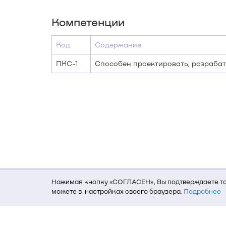
Компетенции
Код
Содержание
ПКС-1
Способен проектировать, разраба
Нажимая кнопку «СОГЛАСЕН», Вы подтверждаете то,
можете в настройках своего браузера.
Подробнее
Для того, чтобы мы могли качественно предоставит
о местоположении; ip-адрес; тип, язык, версия ОС 
пользователь; какие страницы открывает и на каки