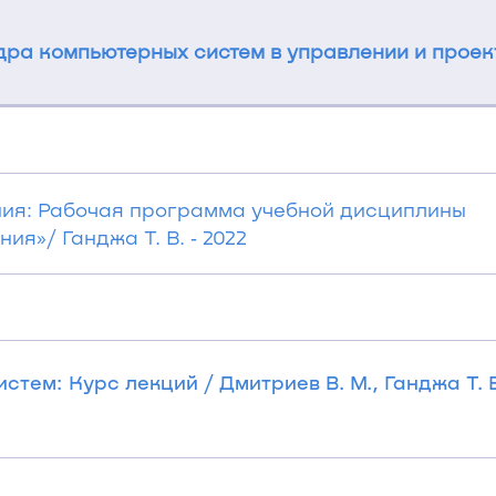
ра компьютерных систем в управлении и прое
ия: Рабочая программа учебной дисциплины
я»/ Ганджа Т. В. ‐ 2022
ем: Курс лекций / Дмитриев В. М., Ганджа Т. В