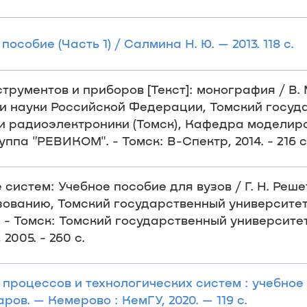
собие (Часть 1) / Салмина Н. Ю. — 2013. 118 с.
рументов и приборов [Текст]: монография / В. 
 и науки Российской Федерации, Томский госу
и радиоэлектроники (Томск), Кафедра моделир
па "РЕВИКОМ". - Томск: В-Спектр, 2014. - 216 с
систем: Учебное пособие для вузов / Г. Н. Реше
зованию, Томский государственный университе
 - Томск: Томский государственный университе
005. - 260 с.
роцессов и технологических систем : учебное п
аров. — Кемерово : КемГУ, 2020. — 119 с.