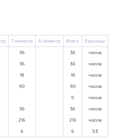
стр
7 семестр
8 семестр
Всего
Единицы
36
36
часов
36
36
часов
18
18
часов
90
90
часов
0
часов
36
36
часов
216
216
часов
6
6
З.Е