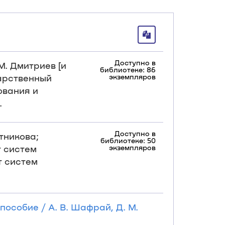
Доступно в
М. Дмитриев [и
библиотеке: 86
дарственный
экземпляров
ования и
.
Доступно в
тникова;
библиотеке: 50
т систем
экземпляров
т систем
особие / А. В. Шафрай, Д. М.