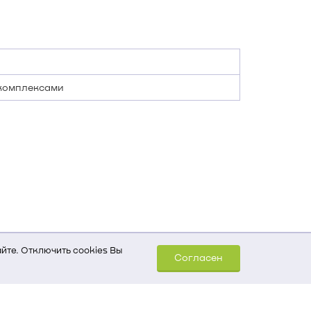
 комплексами
йте. Отключить cookies Вы
Согласен
шем компьютере (Сведения
уда пришел на сайт
 для обработки статистических