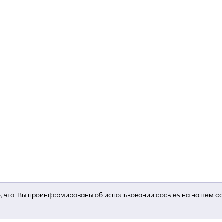
 что Вы проинформированы об использовании cookies на нашем са
ь Вам услуги, мы используем cookies, которые сохраняются на Ва