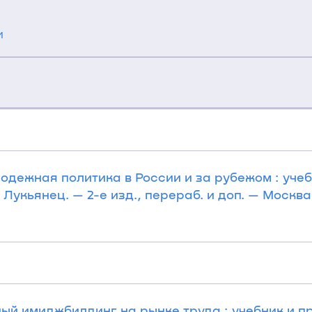
и
одежная политика в России и за рубежом : учебн
. Лукьянец. — 2-е изд., перераб. и доп. — Москв
й имиджбилдинг на рынке труда : учебник и пра