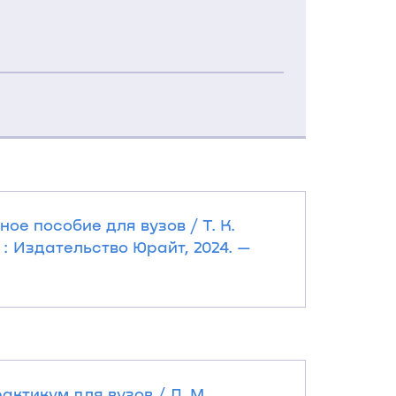
ое пособие для вузов / Т. К.
а : Издательство Юрайт, 2024. —
ктикум для вузов / Л. М.