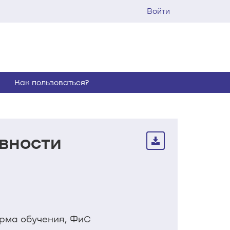
Войти
Как пользоваться?
вности
орма обучения, ФиС