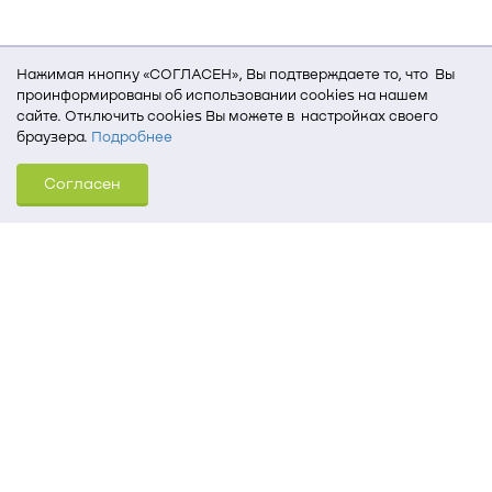
Нажимая кнопку «СОГЛАСЕН», Вы подтверждаете то, что Вы
проинформированы об использовании cookies на нашем
сайте. Отключить cookies Вы можете в настройках своего
браузера.
Подробнее
Для того, чтобы мы могли качественно предоставить Вам
Согласен
услуги, мы используем cookies, которые сохраняются
на Вашем компьютере (Сведения о местоположении; ip-адрес;
тип, язык, версия ОС и браузера; тип устройства и разрешение
его экрана; источник, откуда пришел на сайт пользователь;
какие страницы открывает и на какие кнопки нажимает
пользователь; эта же информация используется для
обработки статистических данных использования сайта
посредством интернет-сервиса Яндекс.Метрика)
Томский государственный университет систем
управления и радиоэлектроники
634050, г. Томск, пр. Ленина, 40
(3822) 51-05-30