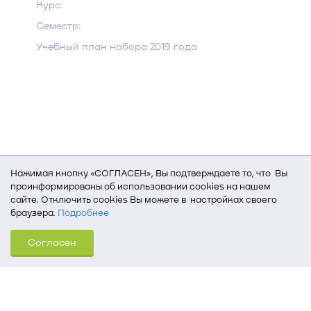
Курс:
Семестр:
Учебный план набора 2019 года
Нажимая кнопку «СОГЛАСЕН», Вы подтверждаете то, что Вы
проинформированы об использовании cookies на нашем
сайте. Отключить cookies Вы можете в настройках своего
браузера.
Подробнее
Для того, чтобы мы могли качественно предоставить Вам
Согласен
услуги, мы используем cookies, которые сохраняются
на Вашем компьютере (Сведения о местоположении; ip-адрес;
тип, язык, версия ОС и браузера; тип устройства и разрешение
его экрана; источник, откуда пришел на сайт пользователь;
какие страницы открывает и на какие кнопки нажимает
пользователь; эта же информация используется для