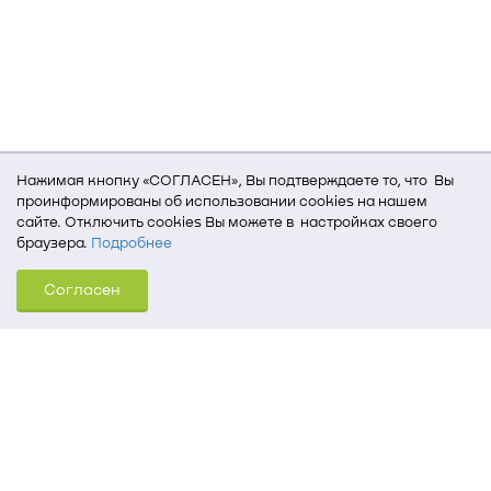
Нажимая кнопку «СОГЛАСЕН», Вы подтверждаете то, что Вы
проинформированы об использовании cookies на нашем
сайте. Отключить cookies Вы можете в настройках своего
браузера.
Подробнее
Для того, чтобы мы могли качественно предоставить Вам
Согласен
услуги, мы используем cookies, которые сохраняются
на Вашем компьютере (Сведения о местоположении; ip-адрес;
тип, язык, версия ОС и браузера; тип устройства и разрешение
его экрана; источник, откуда пришел на сайт пользователь;
какие страницы открывает и на какие кнопки нажимает
пользователь; эта же информация используется для
обработки статистических данных использования сайта
посредством интернет-сервиса Яндекс.Метрика)
Томский государственный университет систем