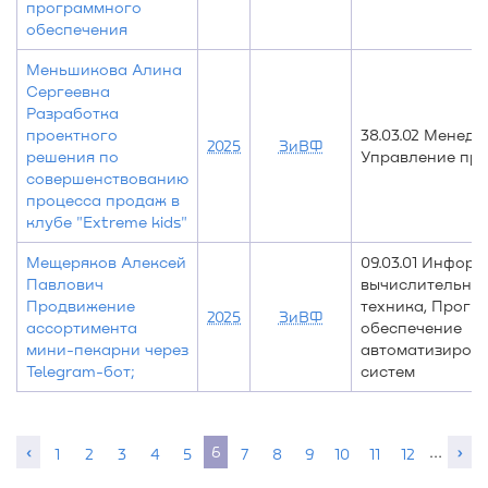
программного
обеспечения
Меньшикова Алина
Сергеевна
Разработка
проектного
38.03.02 Менедж
2025
ЗиВФ
решения по
Управление пр
совершенствованию
процесса продаж в
клубе "Extreme kids"
Мещеряков Алексей
09.03.01 Информ
Павлович
вычислительна
Продвижение
техника, Прогр
2025
ЗиВФ
ассортимента
обеспечение
мини-пекарни через
автоматизиров
Telegram-бот;
систем
‹
6
…
›
1
2
3
4
5
7
8
9
10
11
12