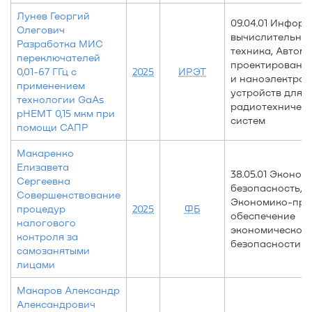
Лунев Георгий
09.04.01 Информ
Олегович
вычислительна
Разработка МИС
техника, Автом
переключателей
проектировани
0,01-67 ГГц с
2025
ИРЭТ
и наноэлектро
применением
устройств для
технологии GaAs
радиотехничес
pHEMT 0,15 мкм при
систем
помощи САПР
Макаренко
Елизавета
38.05.01 Эконом
Сергеевна
безопасность,
Совершенствование
Экономико-пра
процедур
2025
ФБ
обеспечение
налогового
экономической
контроля за
безопасности
самозанятыми
лицами
Макаров Александр
Александрович