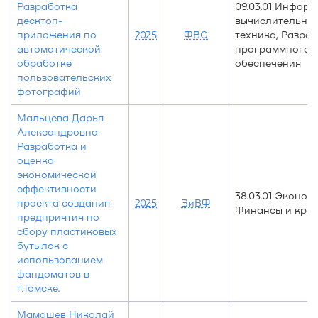
Разработка
09.03.01 Информ
десктоп-
вычислительна
приложения по
2025
ФВС
техника, Разра
автоматической
программного
обработке
обеспечения
пользовательских
фотографий
Мальцева Дарья
Александровна
Разработка и
оценка
экономической
эффективности
38.03.01 Эконом
проекта создания
2025
ЗиВФ
Финансы и кре
предприятия по
сбору пластиковых
бутылок с
использованием
фандоматов в
г.Томске.
Мамашев Николай