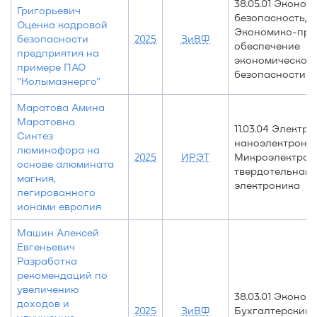
38.05.01 Эконом
Григорьевич
безопасность,
Оценка кадровой
Экономико-пра
безопасности
2025
ЗиВФ
обеспечение
предприятия на
экономической
примере ПАО
безопасности
"Колымаэнерго"
Маратова Амина
Маратовна
11.03.04 Электр
Синтез
наноэлектроник
люминофора на
2025
ИРЭТ
Микроэлектрон
основе алюмината
твердотельная
магния,
электроника
легированного
ионами европия
Машин Алексей
Евгеньевич
Разработка
рекомендаций по
увеличению
38.03.01 Эконом
доходов и
2025
ЗиВФ
Бухгалтерский у