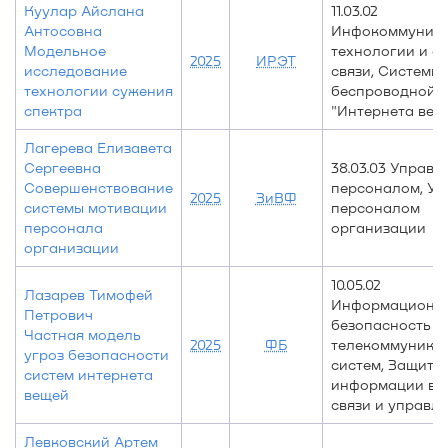
Куулар Айслана
11.03.02
Антосовна
Инфокоммуник
Модельное
технологии и с
2025
ИРЭТ
исследование
связи, Системы
технологии сужения
беспроводной с
спектра
"Интернета вещ
Лагерева Елизавета
Сергеевна
38.03.03 Управл
Совершенствование
персоналом, Уп
2025
ЗиВФ
системы мотивации
персоналом
персонала
организации
организации
10.05.02
Лазарев Тимофей
Информационн
Петрович
безопасность
Частная модель
2025
ФБ
телекоммуника
угроз безопасности
систем, Защита
систем интернета
информации в 
вещей
связи и управл
Левковский Артем