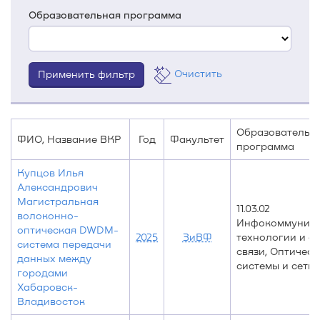
Образовательная программа
Очистить
Образовательн
ФИО, Название ВКР
Год
Факультет
программа
Купцов Илья
Александрович
Магистральная
11.03.02
волоконно-
Инфокоммуник
оптическая DWDM-
2025
ЗиВФ
технологии и с
система передачи
связи, Оптическ
данных между
системы и сети 
городами
Хабаровск-
Владивосток