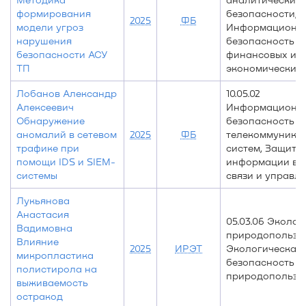
формирования
безопасности,
2025
ФБ
модели угроз
Информационн
нарушения
безопасность
безопасности АСУ
финансовых и
ТП
экономических 
Лобанов Александр
10.05.02
Алексеевич
Информационн
Обнаружение
безопасность
аномалий в сетевом
2025
ФБ
телекоммуника
трафике при
систем, Защита
помощи IDS и SIEM-
информации в 
системы
связи и управл
Лукьянова
Анастасия
05.03.06 Эколог
Вадимовна
природопользо
Влияние
2025
ИРЭТ
Экологическая
микропластика
безопасность
полистирола на
природопользо
выживаемость
остракод