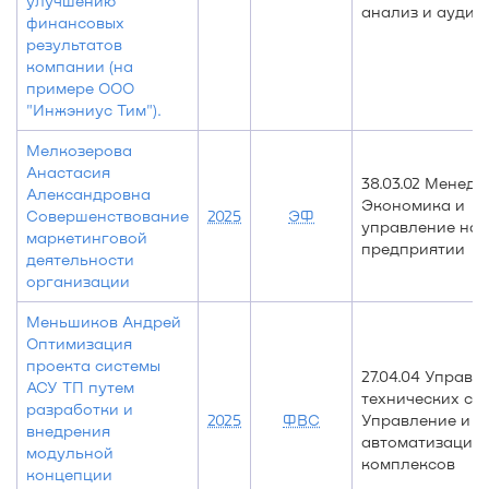
улучшению
анализ и аудит
финансовых
результатов
компании (на
примере ООО
"Инжэниус Тим").
Мелкозерова
Анастасия
38.03.02 Менедж
Александровна
Экономика и
Совершенствование
2025
ЭФ
управление на
маркетинговой
предприятии
деятельности
организации
Меньшиков Андрей
Оптимизация
проекта системы
27.04.04 Управл
АСУ ТП путем
технических си
разработки и
2025
ФВС
Управление и
внедрения
автоматизация 
модульной
комплексов
концепции