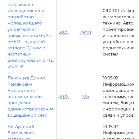
Евгеньевич
Исследование и
09.04.01 Информ
разработка
вычислительна
малошумящего
техника, Автом
усилителя с
проектировани
2025
ИРЭТ
применением GaAs
и наноэлектро
pHEMT с длиной
устройств для
затвора 0,1 мкм с
радиотехничес
частотным
систем
диапазоном 6-18 ГГц
в САПР
Леконцев Данил
10.05.02
Романович
Информационн
Чат-бот для
безопасность
автоматизации
2025
ФБ
телекоммуника
процессов
систем, Защита
администрирования
информации в 
защищенной сети
связи и управл
Ли Артемий
10.05.04
Витальевич
Информационн
Методика
аналитические 