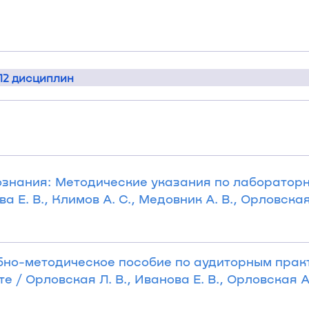
12 дисциплин
ознания: Методические указания по лаборатор
а Е. В., Климов А. С., Медовник А. В., Орловская
ебно-методическое пособие по аудиторным прак
/ Орловская Л. В., Иванова Е. В., Орловская А. 