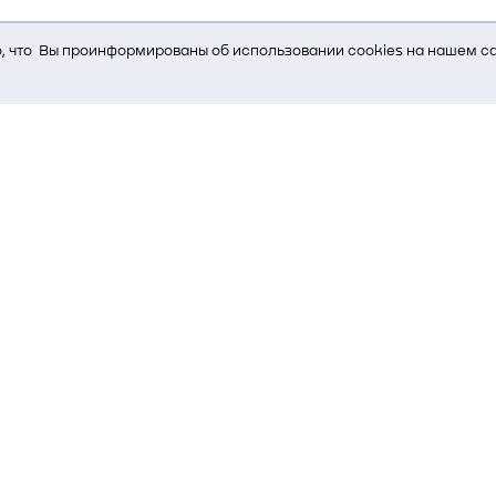
 что Вы проинформированы об использовании cookies на нашем са
ь Вам услуги, мы используем cookies, которые сохраняются на Ва
и браузера; тип устройства и разрешение его экрана; источник, отк
е кнопки нажимает пользователь; эта же информация используется
т-сервиса Яндекс.Метрика)
стем управления и радиоэлектроники