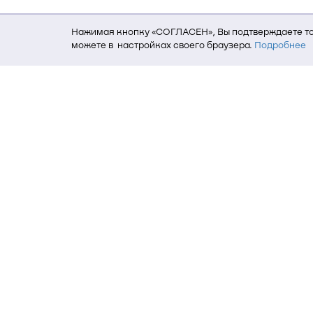
Нажимая кнопку «СОГЛАСЕН», Вы подтверждаете то,
можете в настройках своего браузера.
Подробнее
Для того, чтобы мы могли качественно предоставит
о местоположении; ip-адрес; тип, язык, версия ОС 
пользователь; какие страницы открывает и на каки
данных использования сайта посредством интерне
Томский государственный университет си
634050, г. Томск, пр. Ленина, 40
(3822) 51-05-30
(3822) 51-32-62, 52-63-65
office@tusur.ru