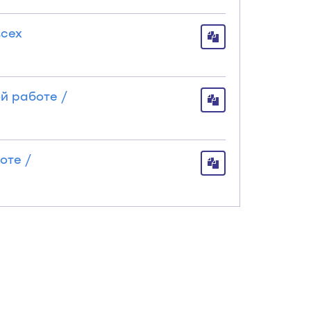
всех
й работе /
оте /