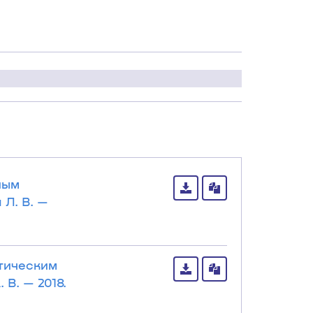
ным
 Л. В. —
тическим
В. — 2018.