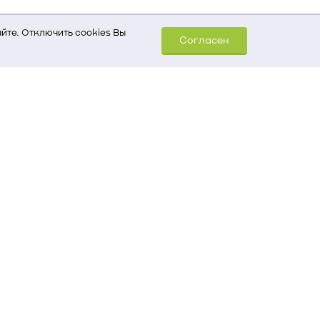
йте. Отключить cookies Вы
Согласен
шем компьютере (Сведения
уда пришел на сайт
 для обработки статистических