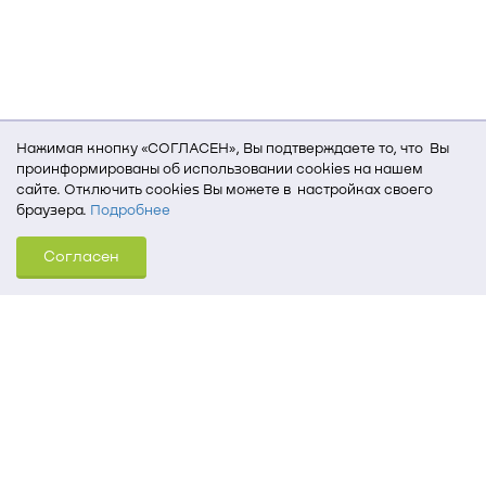
Нажимая кнопку «СОГЛАСЕН», Вы подтверждаете то, что Вы
проинформированы об использовании cookies на нашем
сайте. Отключить cookies Вы можете в настройках своего
браузера.
Подробнее
Для того, чтобы мы могли качественно предоставить Вам
Согласен
услуги, мы используем cookies, которые сохраняются
на Вашем компьютере (Сведения о местоположении; ip-адрес;
тип, язык, версия ОС и браузера; тип устройства и разрешение
его экрана; источник, откуда пришел на сайт пользователь;
какие страницы открывает и на какие кнопки нажимает
пользователь; эта же информация используется для
обработки статистических данных использования сайта
посредством интернет-сервиса Яндекс.Метрика)
Томский государственный университет систем
управления и радиоэлектроники