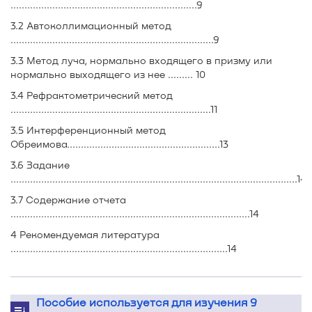
...................................................................9
3.2 Автоколлимационный метод
.........................................................................9
3.3 Метод луча, нормально входящего в призму или
нормально выходящего из нее ......... 10
3.4 Рефрактометрический метод
........................................................................11
3.5 Интерференционный метод
Обреимова.......................................................13
3.6 Задание
.......................................................................................................14
3.7 Содержание отчета
......................................................................................14
4 Рекомендуемая литература
..............................................................................14
Пособие используется для изучения 9