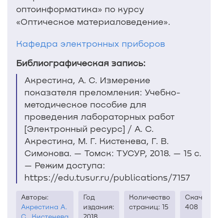
оптоинформатика» по курсу
«Оптическое материаловедение».
Кафедра электронных приборов
Библиографическая запись:
Акрестина, А. С. Измерение
показателя преломления: Учебно-
методическое пособие для
проведения лабораторных работ
[Электронный ресурс] / А. С.
Акрестина, М. Г. Кистенева, Г. В.
Симонова. — Томск: ТУСУР, 2018. — 15 с.
— Режим доступа:
https://edu.tusur.ru/publications/7157
Авторы:
Год
Количество
Скачиван
Акрестина А.
издания:
страниц: 15
408
С.
,
Кистенева
2018