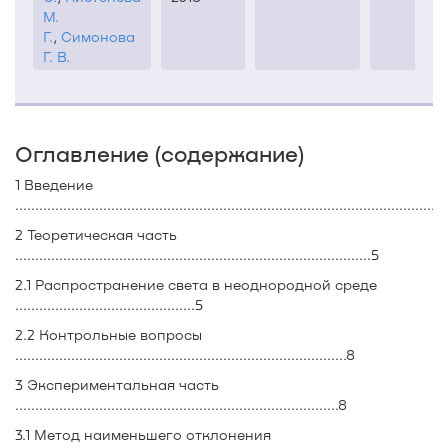
М.
Г.
,
Симонова
Г. В.
Оглавление (содержание)
1 Введение
..........................................................................................................5
2 Теоретическая часть
.........................................................................................5
2.1 Распространение света в неоднородной среде
.............................................5
2.2 Контрольные вопросы
...................................................................................8
3 Экспериментальная часть
.................................................................................8
3.1 Метод наименьшего отклонения