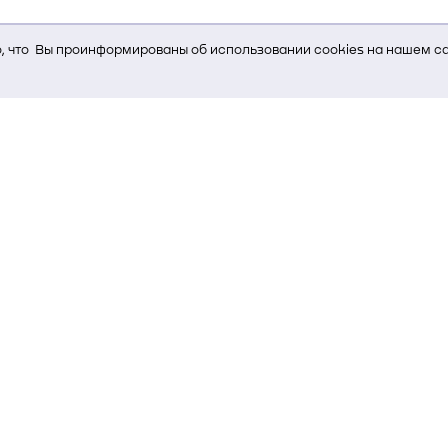
 что Вы проинформированы об использовании cookies на нашем са
ь Вам услуги, мы используем cookies, которые сохраняются на Ва
и браузера; тип устройства и разрешение его экрана; источник, отк
е кнопки нажимает пользователь; эта же информация используется
т-сервиса Яндекс.Метрика)
стем управления и радиоэлектроники