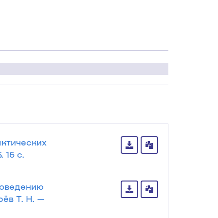
актических
 16 с.
роведению
ёв Т. Н. —