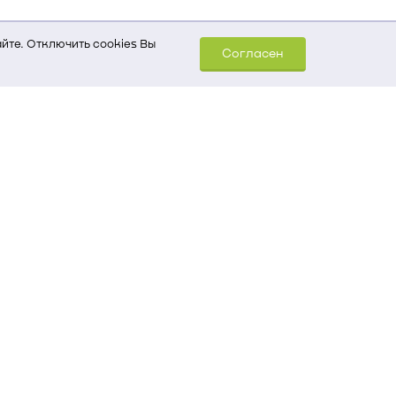
йте. Отключить cookies Вы
Согласен
шем компьютере (Сведения
уда пришел на сайт
 для обработки статистических