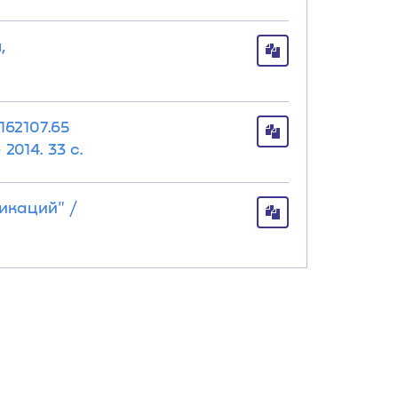
,
62107.65
014. 33 с.
икаций" /