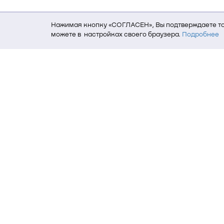
Нажимая кнопку «СОГЛАСЕН», Вы подтверждаете то,
можете в настройках своего браузера.
Подробнее
Для того, чтобы мы могли качественно предоставит
о местоположении; ip-адрес; тип, язык, версия ОС 
пользователь; какие страницы открывает и на каки
данных использования сайта посредством интерне
Томский государственный университет си
634050, г. Томск, пр. Ленина, 40
(3822) 51-05-30
(3822) 51-32-62, 52-63-65
office@tusur.ru