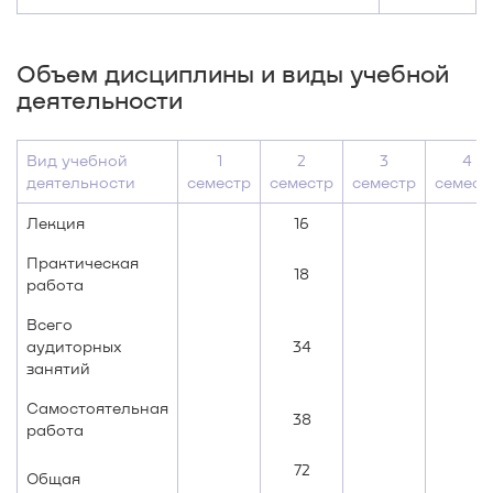
Объем дисциплины и виды учебной
деятельности
Вид учебной
1
2
3
4
деятельности
семестр
семестр
семестр
семест
Лекция
16
Практическая
18
работа
Всего
аудиторных
34
занятий
Самостоятельная
38
работа
72
Общая