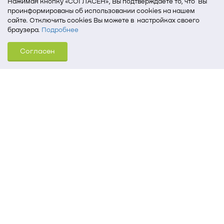
Нажимая кнопку «СОГЛАСЕН», Вы подтверждаете то, что Вы
проинформированы об использовании cookies на нашем
сайте. Отключить cookies Вы можете в настройках своего
браузера.
Подробнее
Для того, чтобы мы могли качественно предоставить Вам
Согласен
услуги, мы используем cookies, которые сохраняются
на Вашем компьютере (Сведения о местоположении; ip-адрес;
тип, язык, версия ОС и браузера; тип устройства и разрешение
его экрана; источник, откуда пришел на сайт пользователь;
какие страницы открывает и на какие кнопки нажимает
пользователь; эта же информация используется для
обработки статистических данных использования сайта
посредством интернет-сервиса Яндекс.Метрика)
Томский государственный университет систем
управления и радиоэлектроники
634050, г. Томск, пр. Ленина, 40
(3822) 51-05-30
(3822) 51-32-62, 52-63-65
office@tusur.ru