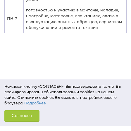
готовностью к участию в монтаже, наладке,
настройке, юстировке, испытаниях, сдаче в
ПК-7
эксплуатацию опытных образцов, сервисном
обслуживании и ремонте техники
Нажимая кнопку «СОГЛАСЕН», Вы подтверждаете то, что Вы
проинформированы об использовании cookies на нашем
сайте. Отключить cookies Вы можете в настройках своего
браузера.
Подробнее
Для того, чтобы мы могли качественно предоставить Вам
Согласен
услуги, мы используем cookies, которые сохраняются
на Вашем компьютере (Сведения о местоположении; ip-адрес;
тип, язык, версия ОС и браузера; тип устройства и разрешение