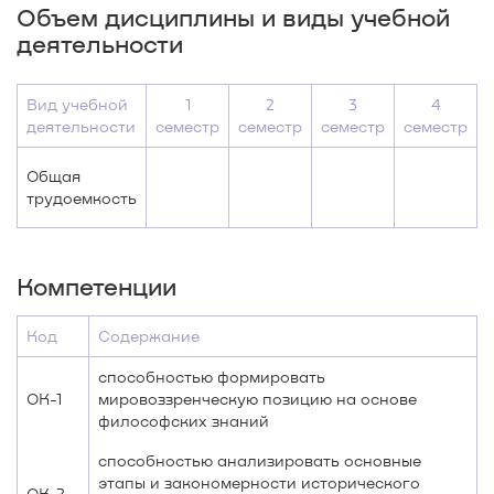
Объем дисциплины и виды учебной
деятельности
Вид учебной
1
2
3
4
деятельности
семестр
семестр
семестр
семестр
Общая
трудоемкость
Компетенции
Код
Содержание
способностью формировать
ОК-1
мировоззренческую позицию на основе
философских знаний
способностью анализировать основные
этапы и закономерности исторического
ОК-2