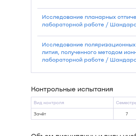
Исследование планарных отпиче
лабораторной работе / Шандаров В.
Исследование поляризационных 
лития, полученного методом ион
лабораторной работе / Шандаров В.
Контрольные испытания
Вид контроля
Семестр
Зачёт
7
Объем дисциплины и виды уче