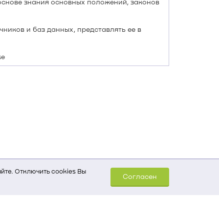
основе знания основных положений, законов
ников и баз данных, представлять ее в
ке
йте. Отключить cookies Вы
Согласен
шем компьютере (Сведения
уда пришел на сайт
 для обработки статистических