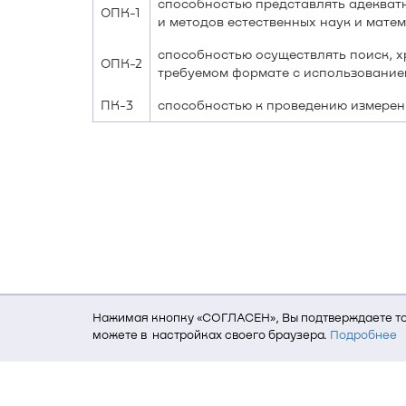
способностью представлять адекват
ОПК-1
и методов естественных наук и мате
способностью осуществлять поиск, х
ОПК-2
требуемом формате с использование
ПК-3
способностью к проведению измерен
Нажимая кнопку «СОГЛАСЕН», Вы подтверждаете то,
можете в настройках своего браузера.
Подробнее
Для того, чтобы мы могли качественно предоставит
о местоположении; ip-адрес; тип, язык, версия ОС 
пользователь; какие страницы открывает и на каки