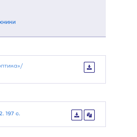
хники
оптика»/
 197 с.