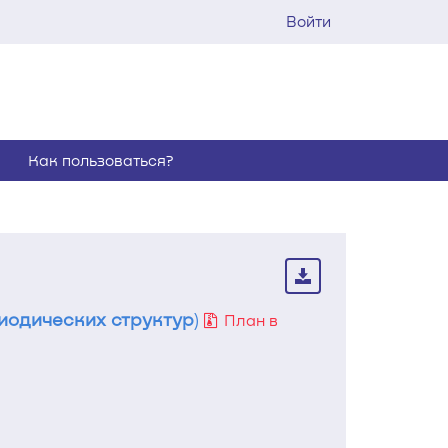
Войти
Как пользоваться?
иодических структур
)
План в