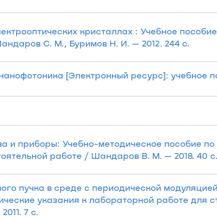
ктрооптических кристаллах : Учебное пособие
ндаров С. М., Буримов Н. И. — 2012. 244 с.
анофотоника [Электронный ресурс]: учебное пособ
а и приборы: Учебно-методическое пособие по
ятельной работе / Шандаров В. М. — 2018. 40 с
ого пучка в среде с периодической модуляцие
ческие указания к лабораторной работе для ст
011. 7 с.