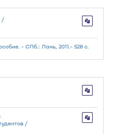
 /
ие. - СПб.: Лань, 2011.- 528 с.
.
й
удентов /