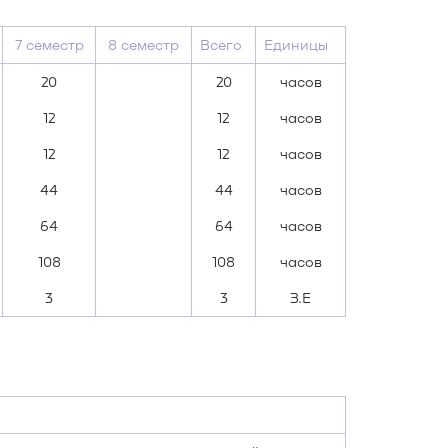
7 семестр
8 семестр
Всего
Единицы
20
20
часов
12
12
часов
12
12
часов
44
44
часов
64
64
часов
108
108
часов
3
3
З.Е