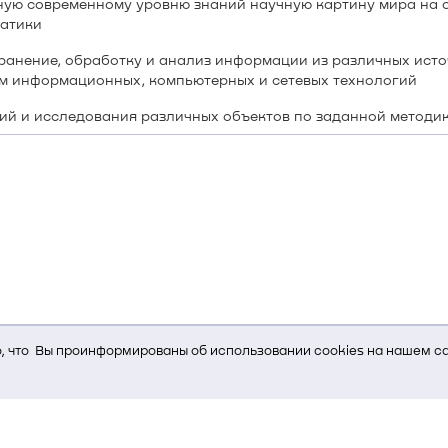
ную современному уровню знаний научную картину мира на 
матики
ранение, обработку и анализ информации из различных источ
м информационных, компьютерных и сетевых технологий
ий и исследования различных объектов по заданной методи
 что Вы проинформированы об использовании cookies на нашем са
ь Вам услуги, мы используем cookies, которые сохраняются на Ва
и браузера; тип устройства и разрешение его экрана; источник, отк
е кнопки нажимает пользователь; эта же информация используется