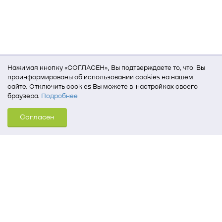
Нажимая кнопку «СОГЛАСЕН», Вы подтверждаете то, что Вы
проинформированы об использовании cookies на нашем
сайте. Отключить cookies Вы можете в настройках своего
браузера.
Подробнее
Для того, чтобы мы могли качественно предоставить Вам
Согласен
услуги, мы используем cookies, которые сохраняются
на Вашем компьютере (Сведения о местоположении; ip-адрес;
тип, язык, версия ОС и браузера; тип устройства и разрешение
его экрана; источник, откуда пришел на сайт пользователь;
какие страницы открывает и на какие кнопки нажимает
пользователь; эта же информация используется для
обработки статистических данных использования сайта
посредством интернет-сервиса Яндекс.Метрика)
Томский государственный университет систем
управления и радиоэлектроники