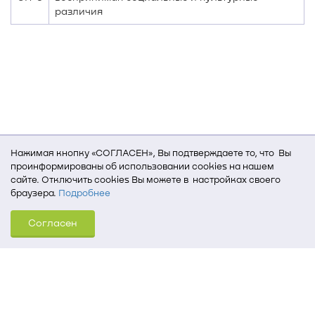
различия
Нажимая кнопку «СОГЛАСЕН», Вы подтверждаете то, что Вы
проинформированы об использовании cookies на нашем
сайте. Отключить cookies Вы можете в настройках своего
браузера.
Подробнее
Для того, чтобы мы могли качественно предоставить Вам
Согласен
услуги, мы используем cookies, которые сохраняются
на Вашем компьютере (Сведения о местоположении; ip-адрес;
тип, язык, версия ОС и браузера; тип устройства и разрешение
его экрана; источник, откуда пришел на сайт пользователь;
какие страницы открывает и на какие кнопки нажимает
пользователь; эта же информация используется для
обработки статистических данных использования сайта