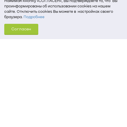
Нажимая кнопку «СОГЛАСЕН», Вы подтверждаете то, что Вы
проинформированы об использовании cookies на нашем
сайте. Отключить cookies Вы можете в настройках своего
браузера.
Подробнее
Для того, чтобы мы могли качественно предоставить Вам
Согласен
услуги, мы используем cookies, которые сохраняются
на Вашем компьютере (Сведения о местоположении; ip-адрес;
тип, язык, версия ОС и браузера; тип устройства и разрешение
его экрана; источник, откуда пришел на сайт пользователь;
какие страницы открывает и на какие кнопки нажимает
пользователь; эта же информация используется для
обработки статистических данных использования сайта
посредством интернет-сервиса Яндекс.Метрика)
Томский государственный университет систем
управления и радиоэлектроники
634050, г. Томск, пр. Ленина, 40
(3822) 51-05-30
(3822) 51-32-62, 52-63-65
office@tusur.ru