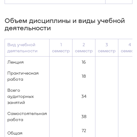
Объем дисциплины и виды учебной
деятельности
Вид учебной
1
2
3
4
деятельности
семестр
семестр
семестр
семест
Лекция
16
Практическая
18
работа
Всего
аудиторных
34
занятий
Самостоятельная
38
работа
72
Общая