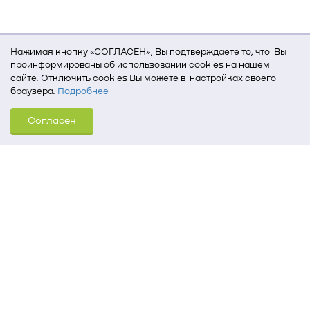
Нажимая кнопку «СОГЛАСЕН», Вы подтверждаете то, что Вы
проинформированы об использовании cookies на нашем
сайте. Отключить cookies Вы можете в настройках своего
браузера.
Подробнее
Для того, чтобы мы могли качественно предоставить Вам
Согласен
услуги, мы используем cookies, которые сохраняются
на Вашем компьютере (Сведения о местоположении; ip-адрес;
тип, язык, версия ОС и браузера; тип устройства и разрешение
его экрана; источник, откуда пришел на сайт пользователь;
какие страницы открывает и на какие кнопки нажимает
пользователь; эта же информация используется для
обработки статистических данных использования сайта
посредством интернет-сервиса Яндекс.Метрика)
Томский государственный университет систем
управления и радиоэлектроники
634050, г. Томск, пр. Ленина, 40
(3822) 51-05-30