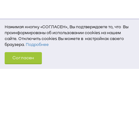
Нажимая кнопку «СОГЛАСЕН», Вы подтверждаете то, что Вы
проинформированы об использовании cookies на нашем
сайте. Отключить cookies Вы можете в настройках своего
браузера.
Подробнее
Для того, чтобы мы могли качественно предоставить Вам
Согласен
услуги, мы используем cookies, которые сохраняются
на Вашем компьютере (Сведения о местоположении; ip-адрес;
тип, язык, версия ОС и браузера; тип устройства и разрешение
его экрана; источник, откуда пришел на сайт пользователь;
какие страницы открывает и на какие кнопки нажимает
пользователь; эта же информация используется для
обработки статистических данных использования сайта
посредством интернет-сервиса Яндекс.Метрика)
Томский государственный университет систем
управления и радиоэлектроники
634050, г. Томск, пр. Ленина, 40