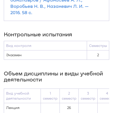
Воробьев Н. В., Казакевич Л. И. —
2016. 58 с.
Контрольные испытания
Вид контроля
Семестры
Экзамен
2
Объем дисциплины и виды учебной
деятельности
Вид учебной
1
2
3
4
деятельности
семестр
семестр
семестр
семест
Лекция
26