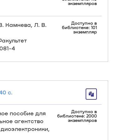
экземпляров
Доступно в
. Камнева, Л. В.
библиотеке: 101
экземпляр
Факультет
0081-4
40 с.
Доступно в
ское пособие для
библиотеке: 2000
льное агентство
экземпляров
адиоэлектроники,