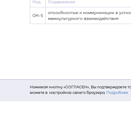
Код
Содержание
способностью к коммуникации в устно
ОК-5
межкультурного взаимодействия
Нажимая кнопку «СОГЛАСЕН», Вы подтверждаете то,
можете в настройках своего браузера.
Подробнее
Для того, чтобы мы могли качественно предоставит
о местоположении; ip-адрес; тип, язык, версия ОС 
пользователь; какие страницы открывает и на каки
данных использования сайта посредством интерне