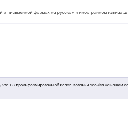
й и письменной формах на русском и иностранном языках д
 что Вы проинформированы об использовании cookies на нашем са
ь Вам услуги, мы используем cookies, которые сохраняются на Ва
и браузера; тип устройства и разрешение его экрана; источник, отк
е кнопки нажимает пользователь; эта же информация используется
т-сервиса Яндекс.Метрика)