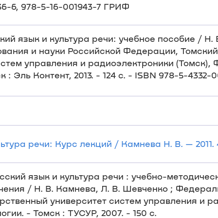
036-6, 978-5-16-001943-7 ГРИФ
ий язык и культура речи: учебное пособие / Н. В
ования и науки Российской Федерации, Томский
стем управления и радиоэлектроники (Томск), 
: Эль Контент, 2013. - 124 с. - ISBN 978-5-4332-
тура речи: Курс лекций / Камнева Н. В. — 2011. 
Русский язык и культура речи : учебно-методиче
ения / Н. В. Камнева, Л. В. Шевченко ; Федера
рственный университет систем управления и р
ии. - Томск : ТУСУР, 2007. - 150 с.