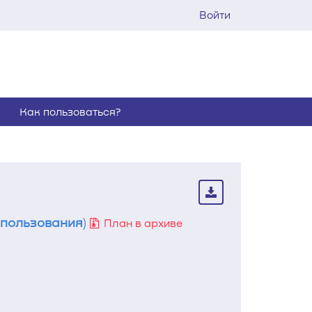
Войти
Как пользоваться?
опользования
)
План в архиве