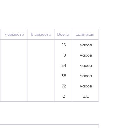
7 семестр
8 семестр
Всего
Единицы
16
часов
18
часов
34
часов
38
часов
72
часов
2
З.Е