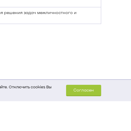
ля решения задач межличностного и
йте. Отключить cookies Вы
Согласен
шем компьютере (Сведения
уда пришел на сайт
 для обработки статистических