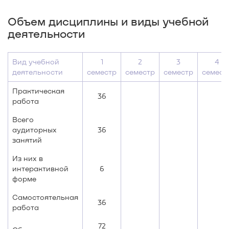
Объем дисциплины и виды учебной
деятельности
Вид учебной
1
2
3
4
деятельности
семестр
семестр
семестр
семест
Практическая
36
работа
Всего
аудиторных
36
занятий
Из них в
интерактивной
6
форме
Самостоятельная
36
работа
72