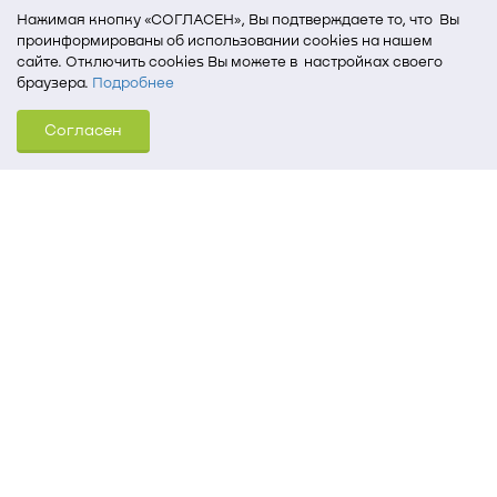
Нажимая кнопку «СОГЛАСЕН», Вы подтверждаете то, что Вы
проинформированы об использовании cookies на нашем
сайте. Отключить cookies Вы можете в настройках своего
браузера.
Подробнее
Для того, чтобы мы могли качественно предоставить Вам
Согласен
услуги, мы используем cookies, которые сохраняются
на Вашем компьютере (Сведения о местоположении; ip-адрес;
тип, язык, версия ОС и браузера; тип устройства и разрешение
его экрана; источник, откуда пришел на сайт пользователь;
какие страницы открывает и на какие кнопки нажимает
пользователь; эта же информация используется для
обработки статистических данных использования сайта
посредством интернет-сервиса Яндекс.Метрика)
Томский государственный университет систем
управления и радиоэлектроники
634050, г. Томск, пр. Ленина, 40
(3822) 51-05-30
(3822) 51-32-62, 52-63-65
office@tusur.ru