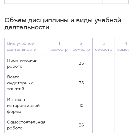
Объем дисциплины и виды учебной
деятельности
Вид учебной
1
2
3
4
деятельности
семестр
семестр
семестр
семест
Практическая
36
работа
Всего
аудиторных
36
занятий
Из них в
интерактивной
10
форме
Самостоятельная
36
работа