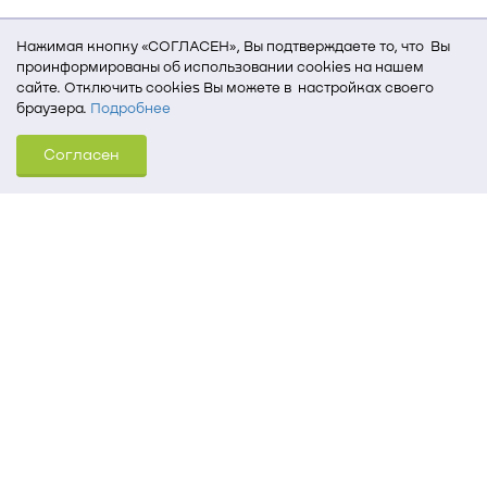
Нажимая кнопку «СОГЛАСЕН», Вы подтверждаете то, что Вы
проинформированы об использовании cookies на нашем
сайте. Отключить cookies Вы можете в настройках своего
браузера.
Подробнее
Для того, чтобы мы могли качественно предоставить Вам
Согласен
услуги, мы используем cookies, которые сохраняются
на Вашем компьютере (Сведения о местоположении; ip-адрес;
тип, язык, версия ОС и браузера; тип устройства и разрешение
его экрана; источник, откуда пришел на сайт пользователь;
какие страницы открывает и на какие кнопки нажимает
пользователь; эта же информация используется для
обработки статистических данных использования сайта
посредством интернет-сервиса Яндекс.Метрика)
Томский государственный университет систем
управления и радиоэлектроники
634050, г. Томск, пр. Ленина, 40
(3822) 51-05-30
(3822) 51-32-62, 52-63-65