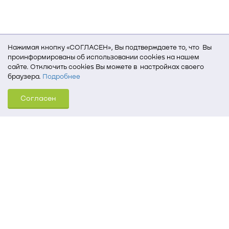
Нажимая кнопку «СОГЛАСЕН», Вы подтверждаете то, что Вы
проинформированы об использовании cookies на нашем
сайте. Отключить cookies Вы можете в настройках своего
браузера.
Подробнее
Для того, чтобы мы могли качественно предоставить Вам
Согласен
услуги, мы используем cookies, которые сохраняются
на Вашем компьютере (Сведения о местоположении; ip-адрес;
тип, язык, версия ОС и браузера; тип устройства и разрешение
его экрана; источник, откуда пришел на сайт пользователь;
какие страницы открывает и на какие кнопки нажимает
пользователь; эта же информация используется для
обработки статистических данных использования сайта
посредством интернет-сервиса Яндекс.Метрика)
Томский государственный университет систем
управления и радиоэлектроники
634050, г. Томск, пр. Ленина, 40