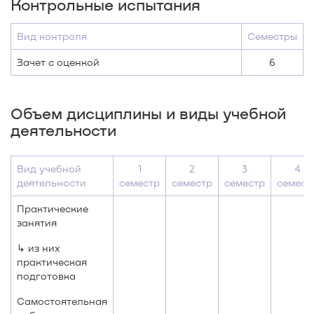
Контрольные испытания
Вид контроля
Семестры
Зачет с оценкой
6
Объем дисциплины и виды учебной
деятельности
Вид учебной
1
2
3
4
деятельности
семестр
семестр
семестр
семест
Практические
занятия
↳ из них
практическая
подготовка
Самостоятельная