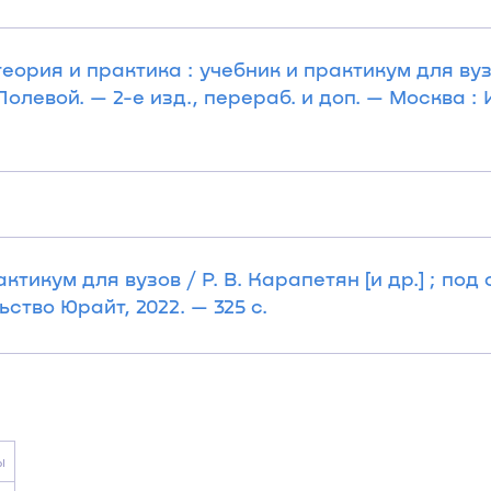
ория и практика : учебник и практикум для вузов 
Полевой. — 2-е изд., перераб. и доп. — Москва :
ктикум для вузов / Р. В. Карапетян [и др.] ; под
ство Юрайт, 2022. — 325 с.
ы