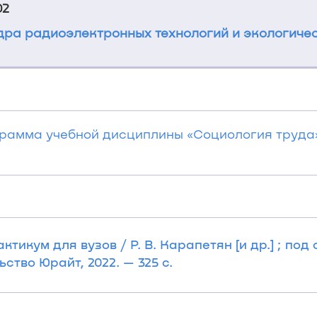
02
ра радиоэлектронных технологий и экологичес
грамма учебной дисциплины «Социология труда
ктикум для вузов / Р. В. Карапетян [и др.] ; под
ство Юрайт, 2022. — 325 с.