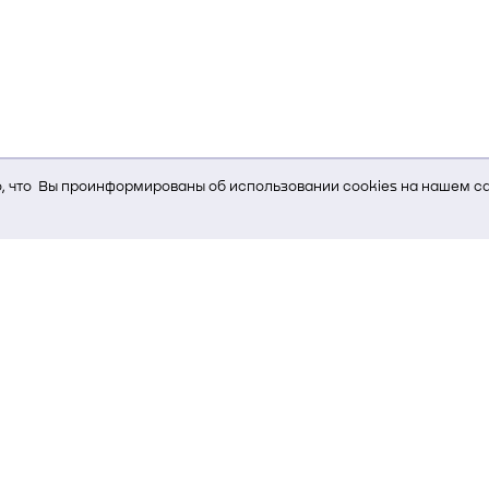
 что Вы проинформированы об использовании cookies на нашем са
ь Вам услуги, мы используем cookies, которые сохраняются на Ва
и браузера; тип устройства и разрешение его экрана; источник, отк
е кнопки нажимает пользователь; эта же информация используется
т-сервиса Яндекс.Метрика)
стем управления и радиоэлектроники