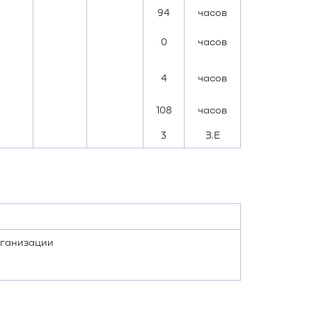
94
часов
0
часов
4
часов
108
часов
3
З.Е
рганизации