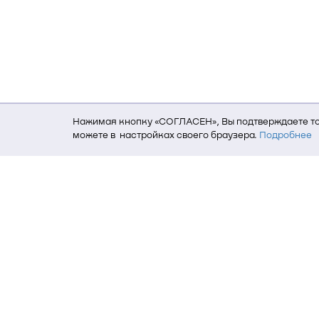
Нажимая кнопку «СОГЛАСЕН», Вы подтверждаете то,
можете в настройках своего браузера.
Подробнее
Для того, чтобы мы могли качественно предоставит
о местоположении; ip-адрес; тип, язык, версия ОС 
пользователь; какие страницы открывает и на каки
данных использования сайта посредством интерне
Томский государственный университет си