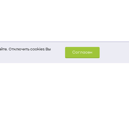
йте. Отключить cookies Вы
Согласен
шем компьютере (Сведения
уда пришел на сайт
 для обработки статистических