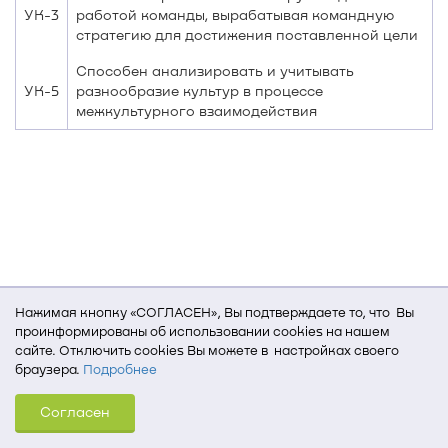
УК-3
работой команды, вырабатывая командную
стратегию для достижения поставленной цели
Способен анализировать и учитывать
УК-5
разнообразие культур в процессе
межкультурного взаимодействия
Нажимая кнопку «СОГЛАСЕН», Вы подтверждаете то, что Вы
проинформированы об использовании cookies на нашем
сайте. Отключить cookies Вы можете в настройках своего
браузера.
Подробнее
Для того, чтобы мы могли качественно предоставить Вам
Согласен
услуги, мы используем cookies, которые сохраняются
на Вашем компьютере (Сведения о местоположении; ip-адрес;