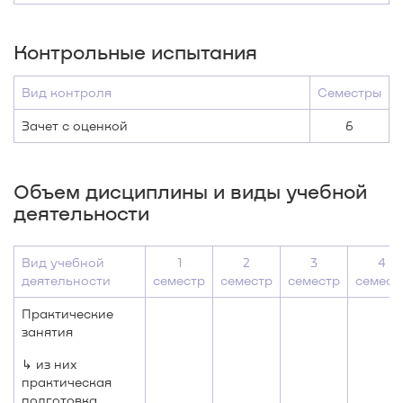
Контрольные испытания
Вид контроля
Семестры
Зачет с оценкой
6
Объем дисциплины и виды учебной
деятельности
Вид учебной
1
2
3
4
деятельности
семестр
семестр
семестр
семест
Практические
занятия
↳ из них
практическая
подготовка