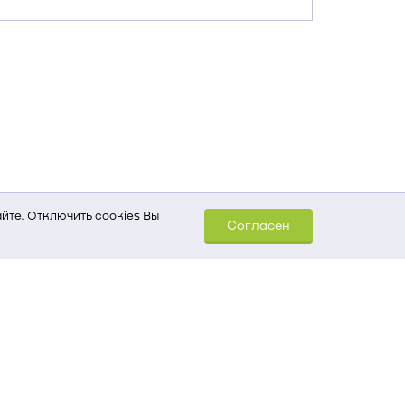
йте. Отключить cookies Вы
Согласен
шем компьютере (Сведения
уда пришел на сайт
 для обработки статистических