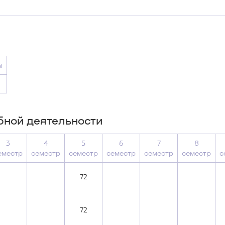
ы
бной деятельности
3
4
5
6
7
8
еместр
семестр
семестр
семестр
семестр
семестр
с
72
72