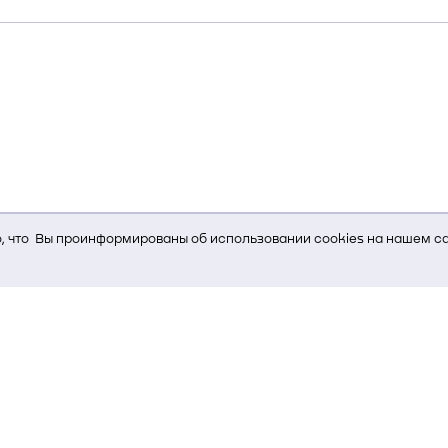
 что Вы проинформированы об использовании cookies на нашем са
ь Вам услуги, мы используем cookies, которые сохраняются на Ва
и браузера; тип устройства и разрешение его экрана; источник, отк
е кнопки нажимает пользователь; эта же информация используется
т-сервиса Яндекс.Метрика)