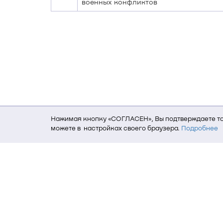
военных конфликтов
Нажимая кнопку «СОГЛАСЕН», Вы подтверждаете то,
можете в настройках своего браузера.
Подробнее
Для того, чтобы мы могли качественно предоставит
о местоположении; ip-адрес; тип, язык, версия ОС 
пользователь; какие страницы открывает и на каки
данных использования сайта посредством интерне