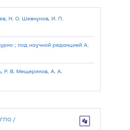
, Н. О. Шевкунов, И. П.
курко ; под научной редакцией А.
 Р. В. Мещеряков, А. А.
 ГПО /