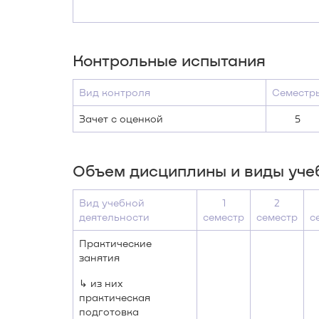
Контрольные испытания
Вид контроля
Семестр
Зачет с оценкой
5
Объем дисциплины и виды уче
Вид учебной
1
2
деятельности
семестр
семестр
с
Практические
занятия
↳ из них
практическая
подготовка