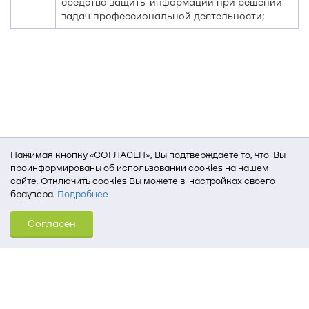
средства защиты информации при решении
задач профессиональной деятельности;
Нажимая кнопку «СОГЛАСЕН», Вы подтверждаете то, что Вы
проинформированы об использовании cookies на нашем
сайте. Отключить cookies Вы можете в настройках своего
браузера.
Подробнее
Для того, чтобы мы могли качественно предоставить Вам
Согласен
услуги, мы используем cookies, которые сохраняются
на Вашем компьютере (Сведения о местоположении; ip-адрес;
тип, язык, версия ОС и браузера; тип устройства и разрешение
его экрана; источник, откуда пришел на сайт пользователь;
какие страницы открывает и на какие кнопки нажимает
пользователь; эта же информация используется для
обработки статистических данных использования сайта