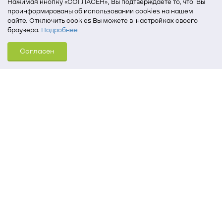
Нажимая кнопку «СОГЛАСЕН», Вы подтверждаете то, что Вы
проинформированы об использовании cookies на нашем
сайте. Отключить cookies Вы можете в настройках своего
браузера.
Подробнее
Для того, чтобы мы могли качественно предоставить Вам
Согласен
услуги, мы используем cookies, которые сохраняются
на Вашем компьютере (Сведения о местоположении; ip-адрес;
тип, язык, версия ОС и браузера; тип устройства и разрешение
его экрана; источник, откуда пришел на сайт пользователь;
какие страницы открывает и на какие кнопки нажимает
пользователь; эта же информация используется для
обработки статистических данных использования сайта
посредством интернет-сервиса Яндекс.Метрика)
Томский государственный университет систем
управления и радиоэлектроники
634050, г. Томск, пр. Ленина, 40
(3822) 51-05-30
(3822) 51-32-62, 52-63-65
office@tusur.ru