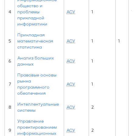
общество и
4
проблемы
АСУ
1
1
прикладной
информатики
Прикладная
5
математическая
АСУ
1
1
статистика
Анализ больших
6
АСУ
1
данных
Правовые основы
рынка
7
АСУ
1
программного
обеспечения
Интеллектуальные
8
АСУ
2
системы
Управление
проектированием
9
АСУ
2
информационных