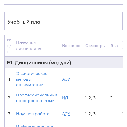
Учебный план
№
Название
За
п/
Кафедра
Семестры
Экз
дисциплины
о
п
Б1. Дисциплины (модули)
Эвристические
1
методы
АСУ
1
1
оптимизации
Профессиональный
2
ИЯ
1, 2, 3
2
иностранный язык
3
Научная работа
АСУ
1, 2, 3
3
Информационное