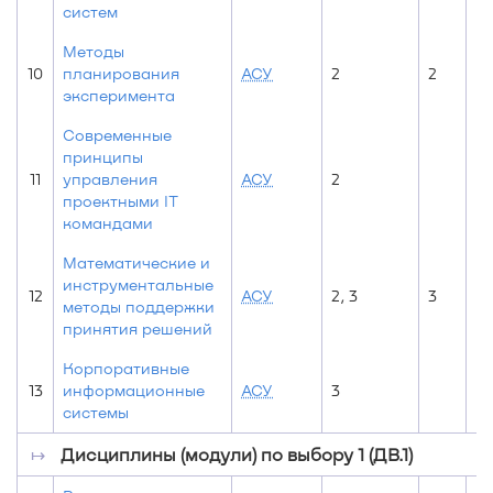
систем
Методы
10
планирования
АСУ
2
2
эксперимента
Современные
принципы
11
управления
АСУ
2
проектными IT
командами
Математические и
инструментальные
12
АСУ
2, 3
3
методы поддержки
принятия решений
Корпоративные
13
информационные
АСУ
3
системы
↦
Дисциплины (модули) по выбору 1 (ДВ.1)