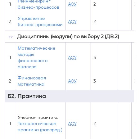
Реинжениринг
1
АСУ
2
2
бизнес-процессов
Управление
2
АСУ
2
2
бизнес-процессами
↦
Дисциплины (модули) по выбору 2 (ДВ.2)
Математические
методы
1
АСУ
3
3
финансового
анализа
Финансовая
2
АСУ
3
3
математика
Б2. Практика
Учебная практика
1
Технологическая
АСУ
2
2
практика (рассред.)