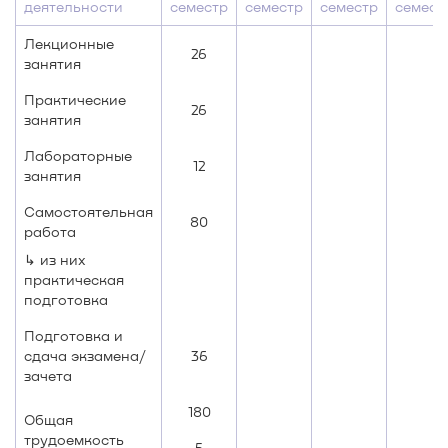
деятельности
семестр
семестр
семестр
семест
Лекционные
26
занятия
Практические
26
занятия
Лабораторные
12
занятия
Самостоятельная
80
работа
↳ из них
практическая
подготовка
Подготовка и
сдача экзамена/
36
зачета
180
Общая
трудоемкость
5