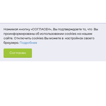
Нажимая кнопку «СОГЛАСЕН», Вы подтверждаете то, что Вы
проинформированы об использовании cookies на нашем
сайте. Отключить cookies Вы можете в настройках своего
браузера.
Подробнее
Для того, чтобы мы могли качественно предоставить Вам
Согласен
услуги, мы используем cookies, которые сохраняются
на Вашем компьютере (Сведения о местоположении; ip-адрес;
тип, язык, версия ОС и браузера; тип устройства и разрешение
его экрана; источник, откуда пришел на сайт пользователь;
какие страницы открывает и на какие кнопки нажимает
пользователь; эта же информация используется для
обработки статистических данных использования сайта
посредством интернет-сервиса Яндекс.Метрика)
Томский государственный университет систем
управления и радиоэлектроники