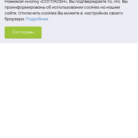
Нажимая кнопку «СОГЛАСЕН», Вы подтверждаете то, что Вы
проинформированы об использовании cookies на нашем
сайте. Отключить cookies Вы можете в настройках своего
браузера.
Подробнее
Для того, чтобы мы могли качественно предоставить Вам
Согласен
услуги, мы используем cookies, которые сохраняются
на Вашем компьютере (Сведения о местоположении; ip-адрес;
тип, язык, версия ОС и браузера; тип устройства и разрешение
его экрана; источник, откуда пришел на сайт пользователь;
какие страницы открывает и на какие кнопки нажимает
пользователь; эта же информация используется для
обработки статистических данных использования сайта
посредством интернет-сервиса Яндекс.Метрика)
Томский государственный университет систем
управления и радиоэлектроники
634050, г. Томск, пр. Ленина, 40
(3822) 51-05-30
(3822) 51-32-62, 52-63-65
office@tusur.ru