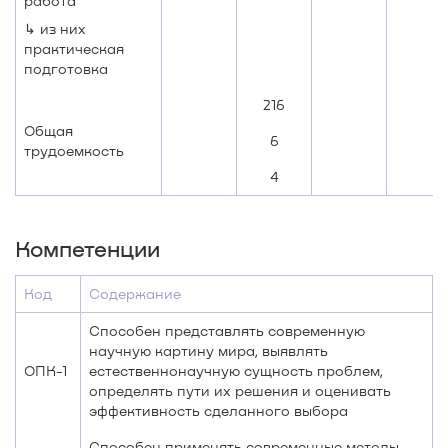
работа
↳ из них
практическая
подготовка
216
Общая
6
трудоемкость
4
Компетенции
Код
Содержание
Способен представлять современную
научную картину мира, выявлять
ОПК-1
естественнонаучную сущность проблем,
определять пути их решения и оценивать
эффективность сделанного выбора
Способен применять современные методы