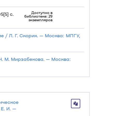
Доступно в
[5] с.
библиотеке: 29
экземпляров
ие / Л. Г. Скорик. — Москва: МПГУ,
 Н. М. Мирзабекова. — Москва:
дическое
Е. И. —