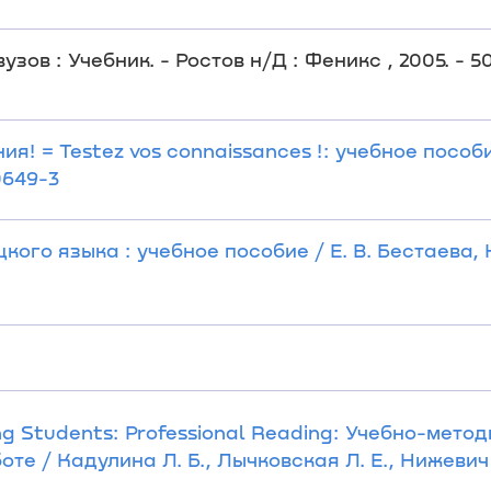
ов : Учебник. - Ростов н/Д : Феникс , 2005. - 505
ия! = Testez vos connaissances !: учебное пособ
0649-3
кого языка : учебное пособие / Е. В. Бестаева,
ing Students: Professional Reading: Учебно-мето
е / Кадулина Л. Б., Лычковская Л. Е., Нижевич 