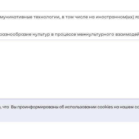
уникативные технологии, в том числе на иностранном(ых) яз
разнообразие культур в процессе межкультурного взаимоде
 что Вы проинформированы об использовании cookies на нашем са
ь Вам услуги, мы используем cookies, которые сохраняются на Ва
и браузера; тип устройства и разрешение его экрана; источник, отк
е кнопки нажимает пользователь; эта же информация используется
т-сервиса Яндекс.Метрика)