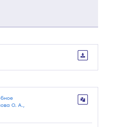
ы
ебное
ова О. А.,