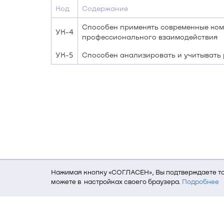
Код
Содержание
Способен применять современные комм
УК-4
профессионального взаимодействия
УК-5
Способен анализировать и учитывать 
Нажимая кнопку «СОГЛАСЕН», Вы подтверждаете то,
можете в настройках своего браузера.
Подробнее
Для того, чтобы мы могли качественно предоставит
о местоположении; ip-адрес; тип, язык, версия ОС 
пользователь; какие страницы открывает и на каки
данных использования сайта посредством интерне