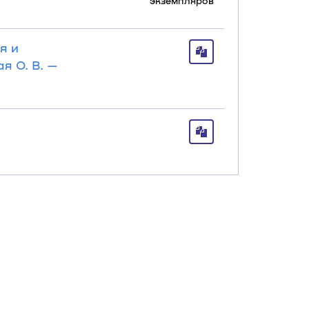
экземпляров
я и
я О. В. —