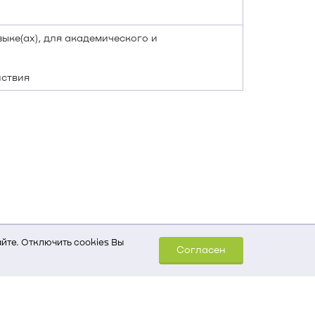
ыке(ах), для академического и
йствия
йте. Отключить cookies Вы
Согласен
шем компьютере (Сведения
уда пришел на сайт
 для обработки статистических