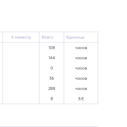
4 семестр
Всего
Единицы
108
часов
144
часов
0
часов
36
часов
288
часов
8
З.Е