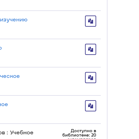
о изучению
о
ическое
ное
Доступно в
в : Учебное
библиотеке: 20