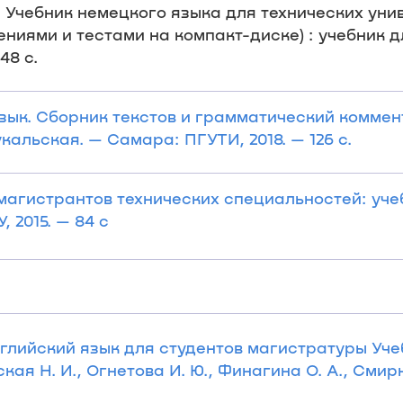
 Учебник немецкого языка для технических уни
иями и тестами на компакт-диске) : учебник для
48 с.
зык. Сборник текстов и грамматический коммент
кальская. — Самара: ПГУТИ, 2018. — 126 с.
магистрантов технических специальностей: учебн
 2015. — 84 с
Английский язык для студентов магистратуры Уч
кая Н. И., Огнетова И. Ю., Финагина О. А., Смирн