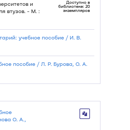
Доступно в
верситетов и
библиотеке: 20
 втузов. - М. :
экземпляров
арий: учебное пособие / И. В.
ое пособие / Л. Р. Бурова, О. А.
ебное
ова О. А.,