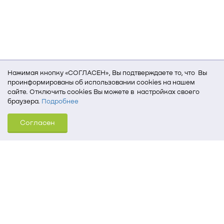
Нажимая кнопку «СОГЛАСЕН», Вы подтверждаете то, что Вы
проинформированы об использовании cookies на нашем
сайте. Отключить cookies Вы можете в настройках своего
браузера.
Подробнее
Для того, чтобы мы могли качественно предоставить Вам
Согласен
услуги, мы используем cookies, которые сохраняются
на Вашем компьютере (Сведения о местоположении; ip-адрес;
тип, язык, версия ОС и браузера; тип устройства и разрешение
его экрана; источник, откуда пришел на сайт пользователь;
какие страницы открывает и на какие кнопки нажимает
пользователь; эта же информация используется для
обработки статистических данных использования сайта
посредством интернет-сервиса Яндекс.Метрика)
Томский государственный университет систем