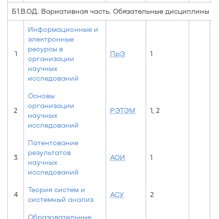
Б1.В.ОД. Вариативная часть. Обязательные дисциплины
Информационные и
электронные
ресурсы в
1
ПрЭ
1
организации
научных
исследований
Основы
организации
2
РЭТЭМ
1, 2
2
научных
исследований
Патентование
результатов
3
АОИ
1
научных
исследований
Теория систем и
4
АСУ
2
системный анализ
Образовательные