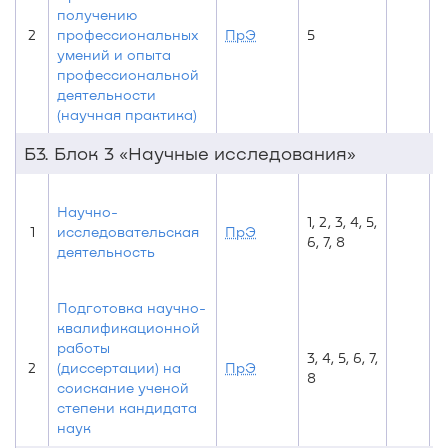
получению
2
профессиональных
ПрЭ
5
5
умений и опыта
профессиональной
деятельности
(научная практика)
Б3. Блок 3 «Научные исследования»
1,
Научно-
1, 2, 3, 4, 5,
3
1
исследовательская
ПрЭ
6, 7, 8
5
деятельность
7
Подготовка научно-
квалификационной
работы
3, 4, 5, 6, 7,
2
(диссертации) на
ПрЭ
8
соискание ученой
степени кандидата
наук