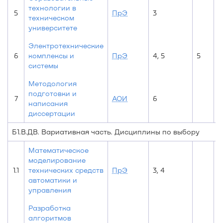
технологии в
5
ПрЭ
3
3
техническом
университете
Электротехнические
6
комплексы и
ПрЭ
4, 5
5
4
системы
Методология
подготовки и
7
АОИ
6
написания
диссертации
Б1.В.ДВ. Вариативная часть. Дисциплины по выбору
Математическое
моделирование
1.1
технических средств
ПрЭ
3, 4
4
автоматики и
управления
Разработка
алгоритмов