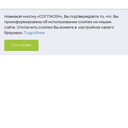
Нажимая кнопку «СОГЛАСЕН», Вы подтверждаете то, что Вы
проинформированы об использовании cookies на нашем
сайте. Отключить cookies Вы можете в настройках своего
браузера.
Подробнее
Для того, чтобы мы могли качественно предоставить Вам
Согласен
услуги, мы используем cookies, которые сохраняются
на Вашем компьютере (Сведения о местоположении; ip-адрес;
тип, язык, версия ОС и браузера; тип устройства и разрешение
его экрана; источник, откуда пришел на сайт пользователь;
какие страницы открывает и на какие кнопки нажимает
пользователь; эта же информация используется для
обработки статистических данных использования сайта
посредством интернет-сервиса Яндекс.Метрика)
Томский государственный университет систем
управления и радиоэлектроники
634050, г. Томск, пр. Ленина, 40
(3822) 51-05-30