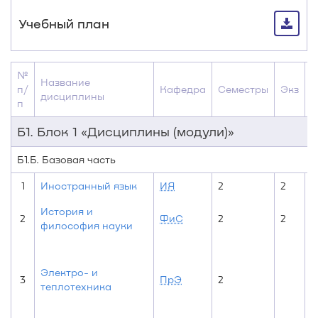
Учебный план
№
Название
З
п/
Кафедра
Семестры
Экз
дисциплины
о
п
Б1. Блок 1 «Дисциплины (модули)»
Б1.Б. Базовая часть
1
Иностранный язык
ИЯ
2
2
История и
2
ФиС
2
2
философия науки
Электро- и
3
ПрЭ
2
теплотехника