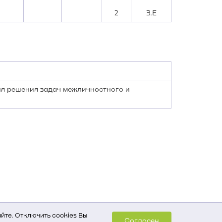
2
З.Е
ля решения задач межличностного и
йте. Отключить cookies Вы
Согласен