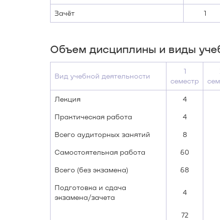
Зачёт
1
Объем дисциплины и виды уче
1
Вид учебной деятельности
семестр
сем
Лекция
4
Практическая работа
4
Всего аудиторных занятий
8
Самостоятельная работа
60
Всего (без экзамена)
68
Подготовка и сдача
4
экзамена/зачета
72