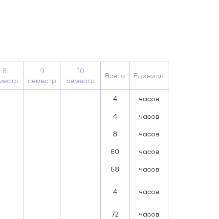
8
9
10
Всего
Единицы
местр
семестр
семестр
4
часов
4
часов
8
часов
60
часов
68
часов
4
часов
72
часов