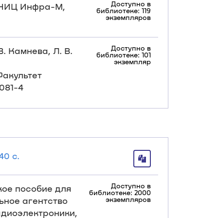
Доступно в
, НИЦ Инфра-М,
библиотеке: 119
экземпляров
Доступно в
. Камнева, Л. В.
библиотеке: 101
экземпляр
Факультет
0081-4
40 с.
Доступно в
ское пособие для
библиотеке: 2000
льное агентство
экземпляров
адиоэлектроники,