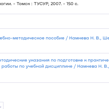
ии. - Томск : ТУСУР, 2007. - 150 с.
чебно-методическое пособие / Камнева Н. В., Ш
Методические указания по подготовке к практич
работы по учебной дисциплине / Камнева Н. В.
ы