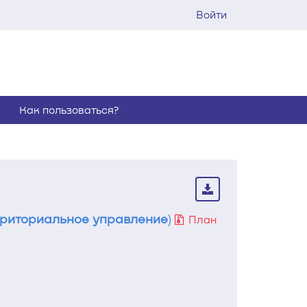
Войти
Как пользоваться?
рриториальное управление
)
План