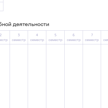
бной деятельности
2
3
4
5
6
7
естр
семестр
семестр
семестр
семестр
семестр
се