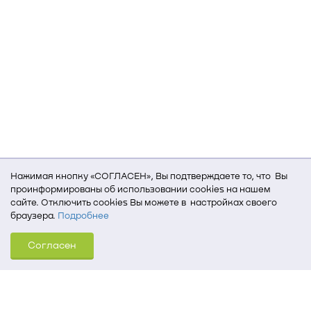
Нажимая кнопку «СОГЛАСЕН», Вы подтверждаете то, что Вы
проинформированы об использовании cookies на нашем
сайте. Отключить cookies Вы можете в настройках своего
браузера.
Подробнее
Для того, чтобы мы могли качественно предоставить Вам
Согласен
услуги, мы используем cookies, которые сохраняются
на Вашем компьютере (Сведения о местоположении; ip-адрес;
тип, язык, версия ОС и браузера; тип устройства и разрешение
его экрана; источник, откуда пришел на сайт пользователь;
какие страницы открывает и на какие кнопки нажимает