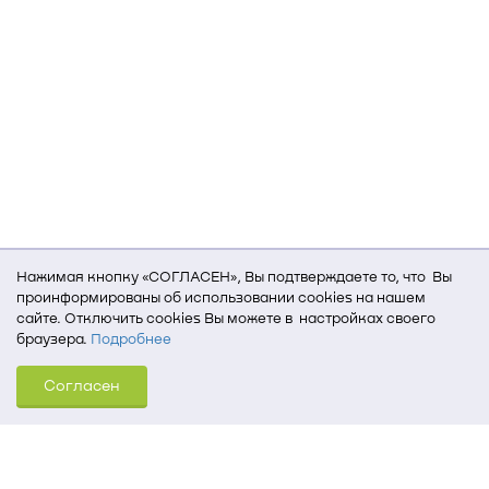
Нажимая кнопку «СОГЛАСЕН», Вы подтверждаете то, что Вы
проинформированы об использовании cookies на нашем
сайте. Отключить cookies Вы можете в настройках своего
браузера.
Подробнее
Для того, чтобы мы могли качественно предоставить Вам
Согласен
услуги, мы используем cookies, которые сохраняются
на Вашем компьютере (Сведения о местоположении; ip-адрес;
тип, язык, версия ОС и браузера; тип устройства и разрешение
его экрана; источник, откуда пришел на сайт пользователь;
какие страницы открывает и на какие кнопки нажимает