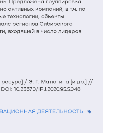
ень. Предложена группировка
 активных компаний, в т.ч. по
ые технологии, объекты
иале регионов Сибирского
и, входящей в число лидеров
урс] / Э. Г. Матюгина [и др.] //
I: 10.23670/IRJ.2020.95.5.048
ВАЦИОННАЯ ДЕЯТЕЛЬНОСТЬ