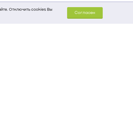
йте. Отключить cookies Вы
Согласен
шем компьютере (Сведения
уда пришел на сайт
 для обработки статистических