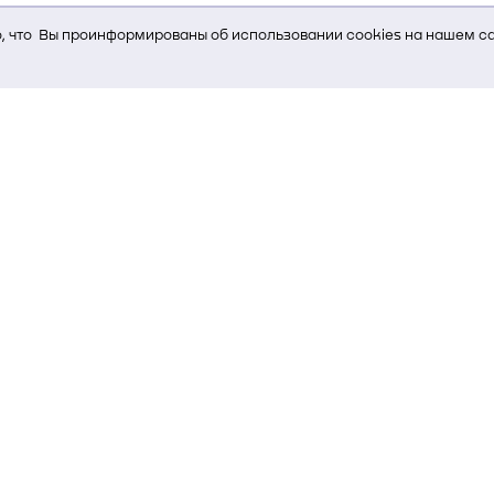
 что Вы проинформированы об использовании cookies на нашем са
ь Вам услуги, мы используем cookies, которые сохраняются на Ва
и браузера; тип устройства и разрешение его экрана; источник, отк
е кнопки нажимает пользователь; эта же информация используется
т-сервиса Яндекс.Метрика)
стем управления и радиоэлектроники
00