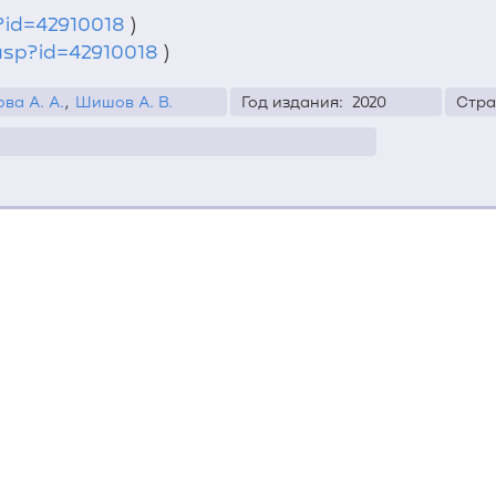
p?id=42910018
)
.asp?id=42910018
)
ва А. А.
,
Шишов А. В.
Год издания: 
2020
Стра