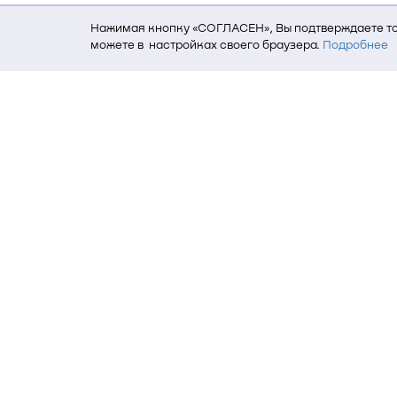
Нажимая кнопку «СОГЛАСЕН», Вы подтверждаете то,
можете в настройках своего браузера.
Подробнее
Для того, чтобы мы могли качественно предоставит
о местоположении; ip-адрес; тип, язык, версия ОС 
пользователь; какие страницы открывает и на каки
данных использования сайта посредством интерне
Томский государственный университет си
634050, г. Томск, пр. Ленина, 40
(3822) 51-05-30
(3822) 51-32-62, 52-63-65
office@tusur.ru
Пн. – пт., 8:30 – 17:30, обед, 13:00 – 14: